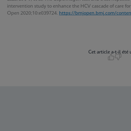
intervention study to enhance the HCV cascade of care fo
Open 2020;10:e039724.
https://bmjopen.bmj.com/conten
Cet article a-t-il été 