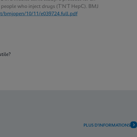
r people who inject drugs (T’N’T HepC). BMJ
t/bmjopen/10/11/e039724.full.pdf
utile?
PLUS D’INFORMATIONS