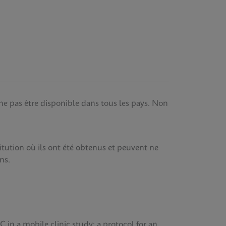
 ne pas être disponible dans tous les pays. Non
stitution où ils ont été obtenus et peuvent ne
ns.
C in a mobile clinic study: a protocol for an