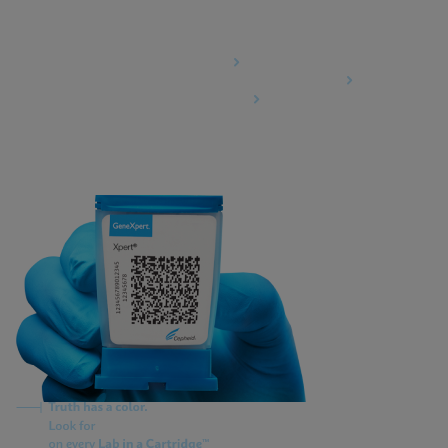
Agreements
Data Processing Agreement
Information Security Terms and Conditions
Business Associate Agreement