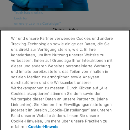
Quick Links
About Us
Wir und unsere Partner verwenden Cookies und andere
Careers
Tracking-Technologien sowie einige der Daten, die Sie
Contact Us
uns direkt zur Verfügung stellen, wie z. B. Ihre
Package Inserts
Kontaktdaten, um Ihre Nutzung unserer Website zu
Legal
verbessern, Ihnen auf Grundlage Ihrer Interaktionen mit
Privacy
dieser und anderen Websites personalisierte Werbung
Compliance, Policies, and Reports
Terms of Use
und Inhalte bereitzustellen, das Teilen von Inhalten in
Request Info
Advanced Code of Ethics
sozialen Medien zu ermöglichen sowie Analysen
Product Security
durchzuführen und die Wirksamkeit unserer
Terms of Sale
Werbekampagnen zu messen. Durch Klicken auf „Alle
Trademarks
Cookies akzeptieren“ stimmen Sie dem sowie der
Cookies Notice
Weitergabe dieser Daten an unsere Partner zu (siehe
IMPRESSUM
Link unten). Sie können Ihre Einwilligungseinstellungen
Feedback
Cepheid Grant & Donation Program
jederzeit im Bereich „Cookie-Einstellungen“ am unteren
Cookie-Einstellungen
Rand unserer Website ändern. Lesen Sie unsere
Agreements
Cookie-Hinweise, um mehr über unsere Praktiken zu
Data Processing Agreement
erfahren
Cookie-Hinweis
Partner Communities