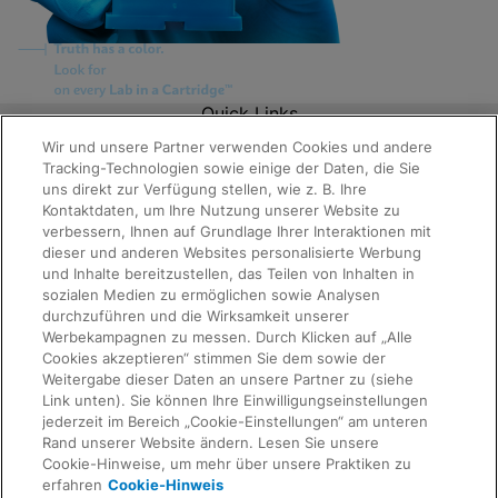
Quick Links
About Us
Wir und unsere Partner verwenden Cookies und andere
Careers
Tracking-Technologien sowie einige der Daten, die Sie
Contact Us
uns direkt zur Verfügung stellen, wie z. B. Ihre
Package Inserts
Kontaktdaten, um Ihre Nutzung unserer Website zu
Legal
verbessern, Ihnen auf Grundlage Ihrer Interaktionen mit
Privacy
dieser und anderen Websites personalisierte Werbung
Compliance, Policies, and Reports
Terms of Use
und Inhalte bereitzustellen, das Teilen von Inhalten in
Request Info
Advanced Code of Ethics
sozialen Medien zu ermöglichen sowie Analysen
Product Security
durchzuführen und die Wirksamkeit unserer
Terms of Sale
Werbekampagnen zu messen. Durch Klicken auf „Alle
Trademarks
Cookies akzeptieren“ stimmen Sie dem sowie der
Cookies Notice
Weitergabe dieser Daten an unsere Partner zu (siehe
IMPRESSUM
Link unten). Sie können Ihre Einwilligungseinstellungen
Feedback
Cepheid Grant & Donation Program
jederzeit im Bereich „Cookie-Einstellungen“ am unteren
Cookie-Einstellungen
Rand unserer Website ändern. Lesen Sie unsere
Agreements
Cookie-Hinweise, um mehr über unsere Praktiken zu
Data Processing Agreement
erfahren
Cookie-Hinweis
Partner Communities