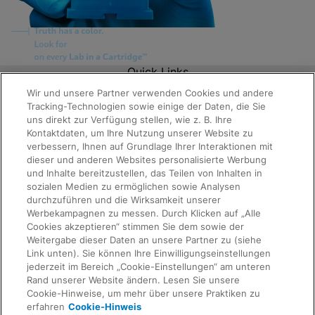
Quick Links
About Us
Wir und unsere Partner verwenden Cookies und andere
Careers
Tracking-Technologien sowie einige der Daten, die Sie
Contact Us
uns direkt zur Verfügung stellen, wie z. B. Ihre
Package Inserts
Kontaktdaten, um Ihre Nutzung unserer Website zu
Legal
verbessern, Ihnen auf Grundlage Ihrer Interaktionen mit
Privacy
dieser und anderen Websites personalisierte Werbung
Compliance, Policies, and Reports
Terms of Use
und Inhalte bereitzustellen, das Teilen von Inhalten in
Request Info
Advanced Code of Ethics
sozialen Medien zu ermöglichen sowie Analysen
Product Security
durchzuführen und die Wirksamkeit unserer
Terms of Sale
Werbekampagnen zu messen. Durch Klicken auf „Alle
Trademarks
Cookies akzeptieren“ stimmen Sie dem sowie der
Cookies Notice
Weitergabe dieser Daten an unsere Partner zu (siehe
IMPRESSUM
Link unten). Sie können Ihre Einwilligungseinstellungen
Feedback
Cepheid Grant & Donation Program
jederzeit im Bereich „Cookie-Einstellungen“ am unteren
Cookie-Einstellungen
Rand unserer Website ändern. Lesen Sie unsere
Agreements
Cookie-Hinweise, um mehr über unsere Praktiken zu
Data Processing Agreement
erfahren
Cookie-Hinweis
Partner Communities