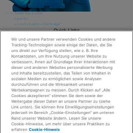
Quick Links
About Us
Wir und unsere Partner verwenden Cookies und andere
Careers
Tracking-Technologien sowie einige der Daten, die Sie
Contact Us
uns direkt zur Verfügung stellen, wie z. B. Ihre
Package Inserts
Kontaktdaten, um Ihre Nutzung unserer Website zu
Legal
verbessern, Ihnen auf Grundlage Ihrer Interaktionen mit
Privacy
dieser und anderen Websites personalisierte Werbung
Compliance, Policies, and Reports
Terms of Use
und Inhalte bereitzustellen, das Teilen von Inhalten in
Request Info
Advanced Code of Ethics
sozialen Medien zu ermöglichen sowie Analysen
Product Security
durchzuführen und die Wirksamkeit unserer
Terms of Sale
Werbekampagnen zu messen. Durch Klicken auf „Alle
Trademarks
Cookies akzeptieren“ stimmen Sie dem sowie der
Cookies Notice
Weitergabe dieser Daten an unsere Partner zu (siehe
IMPRESSUM
Link unten). Sie können Ihre Einwilligungseinstellungen
Feedback
Cepheid Grant & Donation Program
jederzeit im Bereich „Cookie-Einstellungen“ am unteren
Cookie-Einstellungen
Rand unserer Website ändern. Lesen Sie unsere
Agreements
Cookie-Hinweise, um mehr über unsere Praktiken zu
Data Processing Agreement
erfahren
Cookie-Hinweis
Partner Communities