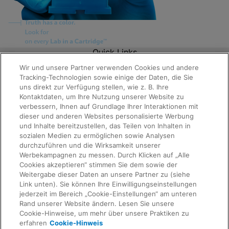
Quick Links
About Us
Wir und unsere Partner verwenden Cookies und andere
Careers
Tracking-Technologien sowie einige der Daten, die Sie
Contact Us
uns direkt zur Verfügung stellen, wie z. B. Ihre
Package Inserts
Kontaktdaten, um Ihre Nutzung unserer Website zu
Legal
verbessern, Ihnen auf Grundlage Ihrer Interaktionen mit
Privacy
dieser und anderen Websites personalisierte Werbung
Compliance, Policies, and Reports
Terms of Use
und Inhalte bereitzustellen, das Teilen von Inhalten in
Request Info
Advanced Code of Ethics
sozialen Medien zu ermöglichen sowie Analysen
Product Security
durchzuführen und die Wirksamkeit unserer
Terms of Sale
Werbekampagnen zu messen. Durch Klicken auf „Alle
Trademarks
Cookies akzeptieren“ stimmen Sie dem sowie der
Cookies Notice
Weitergabe dieser Daten an unsere Partner zu (siehe
IMPRESSUM
Link unten). Sie können Ihre Einwilligungseinstellungen
Feedback
Cepheid Grant & Donation Program
jederzeit im Bereich „Cookie-Einstellungen“ am unteren
Cookie-Einstellungen
Rand unserer Website ändern. Lesen Sie unsere
Agreements
Cookie-Hinweise, um mehr über unsere Praktiken zu
Data Processing Agreement
erfahren
Cookie-Hinweis
Partner Communities