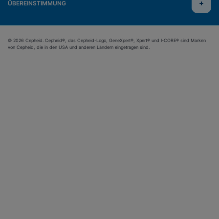
ÜBEREINSTIMMUNG
© 2026 Cepheid. Cepheid®, das Cepheid-Logo, GeneXpert®, Xpert® und I-CORE® sind Marken
von Cepheid, die in den USA und anderen Ländern eingetragen sind.