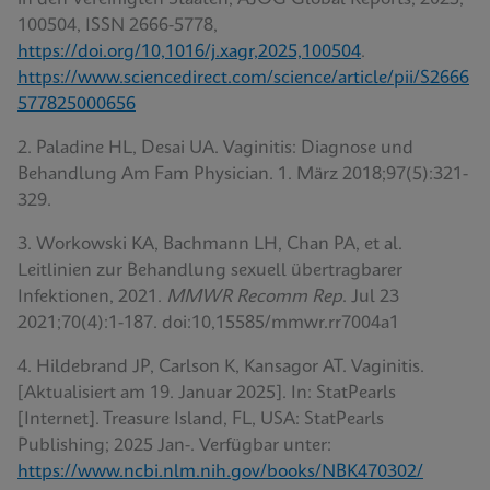
100504, ISSN 2666-5778,
https://doi.org/10,1016/j.xagr,2025,100504
.
https://www.sciencedirect.com/science/article/pii/S2666
577825000656
2. Paladine HL, Desai UA. Vaginitis: Diagnose und
Behandlung Am Fam Physician. 1. März 2018;97(5):321-
329.
3. Workowski KA, Bachmann LH, Chan PA, et al.
Leitlinien zur Behandlung sexuell übertragbarer
Infektionen, 2021.
MMWR Recomm Rep
. Jul 23
2021;70(4):1-187. doi:10,15585/mmwr.rr7004a1
4. Hildebrand JP, Carlson K, Kansagor AT. Vaginitis.
[Aktualisiert am 19. Januar 2025]. In: StatPearls
[Internet]. Treasure Island, FL, USA: StatPearls
Publishing; 2025 Jan-. Verfügbar unter:
https://www.ncbi.nlm.nih.gov/books/NBK470302/