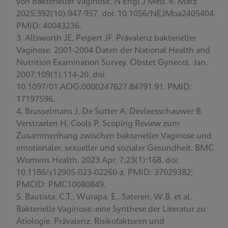
von bakterieller Vaginose. N Engl J Med. 6. März
2025;392(10):947-957. doi: 10.1056/NEJMoa2405404.
PMID: 40043236.
Allsworth JE, Peipert JF. Prävalenz bakterieller
Vaginose: 2001-2004 Daten der National Health and
Nutrition Examination Survey. Obstet Gynecol. Jan.
2007;109(1):114-20. doi:
10.1097/01.AOG.0000247627.84791.91. PMID:
17197596.
Brusselmans J, De Sutter A, Devleesschauwer B,
Verstraelen H, Cools P. Scoping Review zum
Zusammenhang zwischen bakterieller Vaginose und
emotionaler, sexueller und sozialer Gesundheit. BMC
Womens Health. 2023 Apr. 7;23(1):168. doi:
10.1186/s12905-023-02260-z. PMID: 37029382;
PMCID: PMC10080849.
Bautista, C.T., Wurapa, E., Sateren, W.B. et al.
Bakterielle Vaginose: eine Synthese der Literatur zu
Ätiologie, Prävalenz, Risikofaktoren und