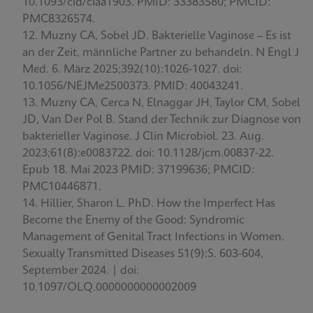
10.1093/cid/ciaa1903. PMID: 33383580; PMCID:
PMC8326574.
Muzny CA, Sobel JD. Bakterielle Vaginose – Es ist
an der Zeit, männliche Partner zu behandeln. N Engl J
Med. 6. März 2025;392(10):1026-1027. doi:
10.1056/NEJMe2500373. PMID: 40043241.
Muzny CA, Cerca N, Elnaggar JH, Taylor CM, Sobel
JD, Van Der Pol B. Stand der Technik zur Diagnose von
bakterieller Vaginose. J Clin Microbiol. 23. Aug.
2023;61(8):e0083722. doi: 10.1128/jcm.00837-22.
Epub 18. Mai 2023 PMID: 37199636; PMCID:
PMC10446871.
Hillier, Sharon L. PhD. How the Imperfect Has
Become the Enemy of the Good: Syndromic
Management of Genital Tract Infections in Women.
Sexually Transmitted Diseases 51(9):S. 603-604,
September 2024. | doi:
10.1097/OLQ.0000000000002009