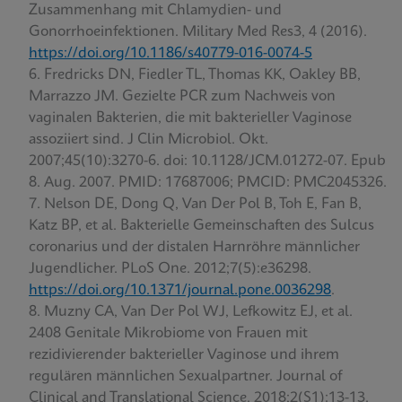
Zusammenhang mit Chlamydien- und
Gonorrhoeinfektionen. Military Med Res3, 4 (2016).
https://doi.org/10.1186/s40779-016-0074-5
Fredricks DN, Fiedler TL, Thomas KK, Oakley BB,
Marrazzo JM. Gezielte PCR zum Nachweis von
vaginalen Bakterien, die mit bakterieller Vaginose
assoziiert sind. J Clin Microbiol. Okt.
2007;45(10):3270-6. doi: 10.1128/JCM.01272-07. Epub
8. Aug. 2007. PMID: 17687006; PMCID: PMC2045326.
Nelson DE, Dong Q, Van Der Pol B, Toh E, Fan B,
Katz BP, et al. Bakterielle Gemeinschaften des Sulcus
coronarius und der distalen Harnröhre männlicher
Jugendlicher. PLoS One. 2012;7(5):e36298.
https://doi.org/10.1371/journal.pone.0036298
.
Muzny CA, Van Der Pol WJ, Lefkowitz EJ, et al.
2408 Genitale Mikrobiome von Frauen mit
rezidivierender bakterieller Vaginose und ihrem
regulären männlichen Sexualpartner. Journal of
Clinical and Translational Science. 2018;2(S1):13-13.