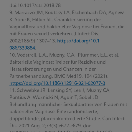
doi:10.1017/cts.2018.78
Marrazzo JM, Koutsky LA, Eschenbach DA, Agnew
K, Stine K, Hillier SL. Charakterisierung der
Vaginalflora und bakterieller Vaginose bei Frauen, die
mit Frauen sexuell verkehren. J Infect Dis.
2002;185(9):1307–13.
https://doi.org/10.1
086/339884
.
Vodstrcil, L.A., Muzny, C.A., Plummer, E.L. et al.
Bakterielle Vaginose: Treiber für Rezidive und
Herausforderungen und Chancen in der
Partnerbehandlung. BMC Med19, 194 (2021).
https://doi.org/10.1186/s12916-021-02077-3
Schwebke JR, Lensing SY, Lee J, Muzny CA,
Pontius A, Woznicki N, Aguin T, Sobel JD.
Behandlung männlicher Sexualpartner von Frauen mit
bakterieller Vaginose: Eine randomisierte,
doppelblinde, placebokontrollierte Studie. Clin Infect
Dis. 2021 Aug. 2;73(3):e672-e679. doi: