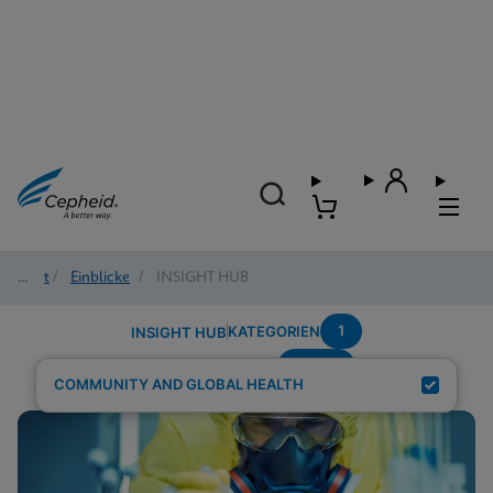
Start
/
Einblicke
/
INSIGHT HUB
1
KATEGORIEN
INSIGHT HUB
wome
Suchergebnisse für:
COMMUNITY AND GLOBAL HEALTH