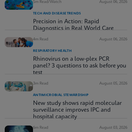
5m Read/Watch
August 06, 2026
TECH AND DISEASE TRENDS
Precision in Action: Rapid
Diagnostics in Real World Care
4m Read
August 06, 2026
RESPIRATORY HEALTH
Rhinovirus on a low-plex PCR
panel? 3 questions to ask before you
test
3m Read
August 05, 2026
ANTIMICROBIAL STEWARDSHIP
New study shows rapid molecular
surveillance improves IPC and
hospital capacity
6m Read
August 03, 2026