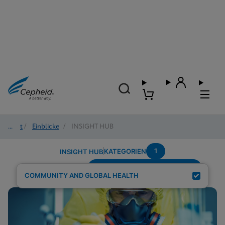
Start
/
Einblicke
/
INSIGHT HUB
1
KATEGORIEN
INSIGHT HUB
Testing-Modality---Fingerstick
Suchergebnisse für:
COMMUNITY AND GLOBAL HEALTH