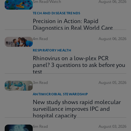
5m Read/Watch
August 06, 2026
TECH AND DISEASE TRENDS
Precision in Action: Rapid
Diagnostics in Real World Care
4m Read
August 06, 2026
RESPIRATORY HEALTH
Rhinovirus on a low-plex PCR
panel? 3 questions to ask before you
test
3m Read
August 05, 2026
ANTIMICROBIAL STEWARDSHIP
New study shows rapid molecular
surveillance improves IPC and
hospital capacity
6m Read
August 03, 2026