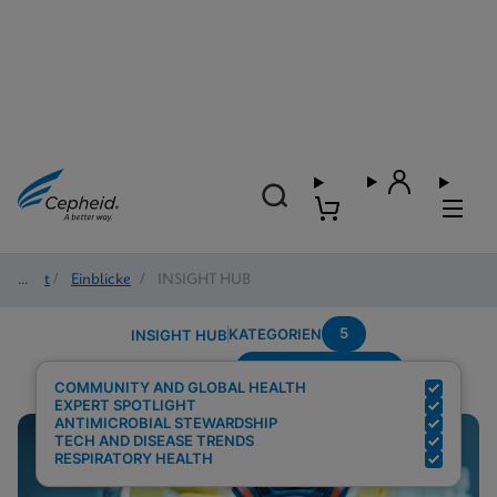
Start
/
Einblicke
/
INSIGHT HUB
5
KATEGORIEN
INSIGHT HUB
Region---Americas
Suchergebnisse für:
COMMUNITY AND GLOBAL HEALTH
EXPERT SPOTLIGHT
ANTIMICROBIAL STEWARDSHIP
TECH AND DISEASE TRENDS
RESPIRATORY HEALTH