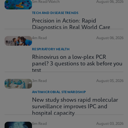
5m Read/Watch
August 06, 2026
TECH AND DISEASE TRENDS
Precision in Action: Rapid
Diagnostics in Real World Care
4m Read
August 06, 2026
RESPIRATORY HEALTH
Rhinovirus on a low-plex PCR
panel? 3 questions to ask before you
test
3m Read
August 05, 2026
ANTIMICROBIAL STEWARDSHIP
New study shows rapid molecular
surveillance improves IPC and
hospital capacity
6m Read
August 03, 2026