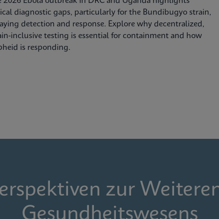
e 2026 Ebola outbreak in DRC and Uganda highlights
tical diagnostic gaps, particularly for the Bundibugyo strain,
aying detection and response. Explore why decentralized,
ain-inclusive testing is essential for containment and how
heid is responding.
Perspektiven zur Weitere
Gesundheitswesens