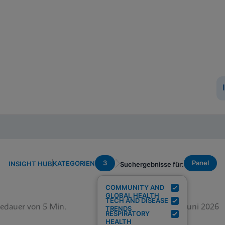
3
Panel
KATEGORIEN
INSIGHT HUB
Suchergebnisse für:
COMMUNITY AND
GLOBAL HEALTH
TECH AND DISEASE
edauer von 5 Min.
12. Juni 2026
TRENDS
RESPIRATORY
HEALTH