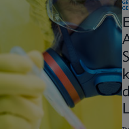
GE
GE
k
d