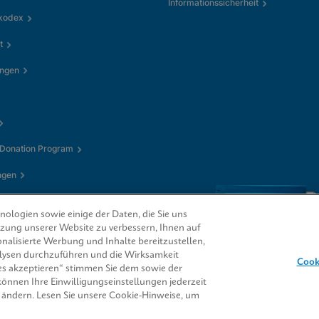
Informationssicherheit
kkodex
t
ungen
 Donation Program
ngen
ologien sowie einige der Daten, die Sie uns
utzung unserer Website zu verbessern, Ihnen auf
nalisierte Werbung und Inhalte bereitzustellen,
alysen durchzuführen und die Wirksamkeit
Cook
s akzeptieren“ stimmen Sie dem sowie der
 können Ihre Einwilligungseinstellungen jederzeit
CORE® sind Marken
 ändern. Lesen Sie unsere Cookie-Hinweise, um