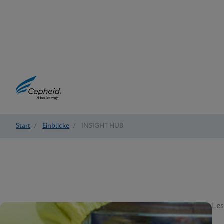
Start
/
Einblicke
/
INSIGHT HUB
Les