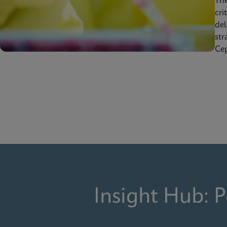
Th
cri
del
str
Cep
Insight Hub: 