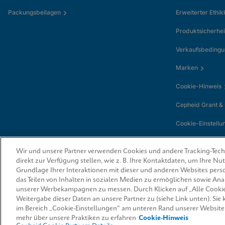
Packungsbeilagen
Erweiterter Ethi
Produktsicherhei
Verkaufsbeding
Marken
Cookie-Hinweis
Cepheid Grant &
Cookie-Einstellu
Wir und unsere Partner verwenden Cookies und andere Tracking-Techn
direkt zur Verfügung stellen, wie z. B. Ihre Kontaktdaten, um Ihre N
Grundlage Ihrer Interaktionen mit dieser und anderen Websites perso
das Teilen von Inhalten in sozialen Medien zu ermöglichen sowie An
unserer Werbekampagnen zu messen. Durch Klicken auf „Alle Cookie
Weitergabe dieser Daten an unsere Partner zu (siehe Link unten). Sie
© 2026 Cepheid. Cepheid®, das Cepheid-Logo, GeneXpert®, Xpert® und I-
von Cepheid, die in den USA und anderen Ländern eingetragen sind.
im Bereich „Cookie-Einstellungen“ am unteren Rand unserer Website
mehr über unsere Praktiken zu erfahren
Cookie-Hinweis