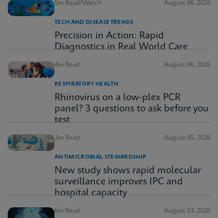
5m Read/Watch
August 06, 2026
TECH AND DISEASE TRENDS
Precision in Action: Rapid
Diagnostics in Real World Care
4m Read
August 06, 2026
RESPIRATORY HEALTH
Rhinovirus on a low-plex PCR
panel? 3 questions to ask before you
test
3m Read
August 05, 2026
ANTIMICROBIAL STEWARDSHIP
New study shows rapid molecular
surveillance improves IPC and
hospital capacity
6m Read
August 03, 2026