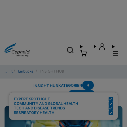
Start
/
Einblicke
/
INSIGHT HUB
4
KATEGORIEN
INSIGHT HUB
Pandemic
Suchergebnisse für:
EXPERT SPOTLIGHT
COMMUNITY AND GLOBAL HEALTH
TECH AND DISEASE TRENDS
RESPIRATORY HEALTH