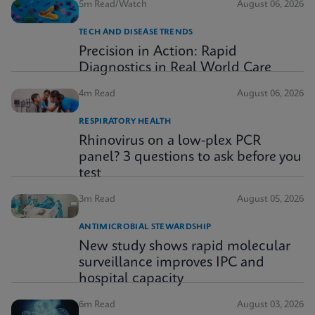
5m Read/Watch
August 06, 2026
TECH AND DISEASE TRENDS
Precision in Action: Rapid
Diagnostics in Real World Care
4m Read
August 06, 2026
RESPIRATORY HEALTH
Rhinovirus on a low-plex PCR
panel? 3 questions to ask before you
test
3m Read
August 05, 2026
ANTIMICROBIAL STEWARDSHIP
New study shows rapid molecular
surveillance improves IPC and
hospital capacity
6m Read
August 03, 2026