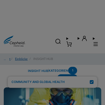
Start
/
Einblicke
/
INSIGHT HUB
1
KATEGORIEN
INSIGHT HUB
POC-STI
Suchergebnisse für:
COMMUNITY AND GLOBAL HEALTH