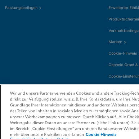
Packungsbeilagen
Erweiterter Ethi
Produktsicherhei
Verkaufsbeding
Marken
Cookie-Hinweis
Cepheid Grant &
Cookie-Einstellu
Wir und unsere Partner verwenden Cookies und andere Tracking-Techn
direkt zur Verfügung stellen, wie z. B. Ihre Kontaktdaten, um Ihre N
Grundlage Ihrer Interaktionen mit dieser und anderen Websites perso
das Teilen von Inhalten in sozialen Medien zu ermöglichen sowie An
unserer Werbekampagnen zu messen. Durch Klicken auf „Alle Cookie
Weitergabe dieser Daten an unsere Partner zu (siehe Link unten). Sie
© 2026 Cepheid. Cepheid®, das Cepheid-Logo, GeneXpert®, Xpert® und I-
von Cepheid, die in den USA und anderen Ländern eingetragen sind.
im Bereich „Cookie-Einstellungen“ am unteren Rand unserer Website
mehr über unsere Praktiken zu erfahren
Cookie-Hinweis