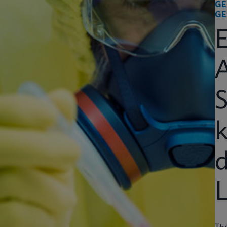
GE
GE
k
d