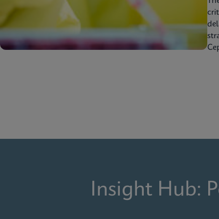
Th
cri
del
str
Cep
Insight Hub: 