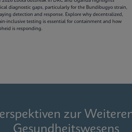
e 2026 Ebola outbreak in DRC and Uganda highlights
tical diagnostic gaps, particularly for the Bundibugyo strain,
aying detection and response. Explore why decentralized,
ain-inclusive testing is essential for containment and how
heid is responding.
Perspektiven zur Weitere
Gesundheitswesens