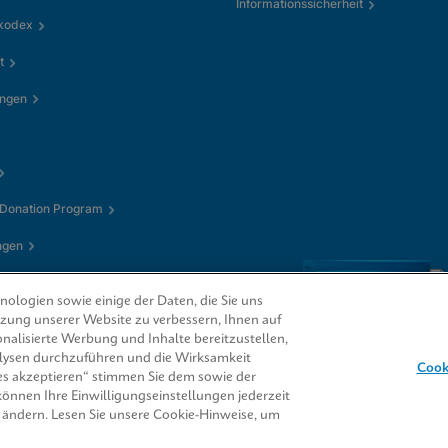
Informationssicherheit
kkodex
t
ungen
 Donation Program
ngen
ologien sowie einige der Daten, die Sie uns
utzung unserer Website zu verbessern, Ihnen auf
nalisierte Werbung und Inhalte bereitzustellen,
alysen durchzuführen und die Wirksamkeit
Cook
s akzeptieren“ stimmen Sie dem sowie der
 können Ihre Einwilligungseinstellungen jederzeit
CORE® sind Marken
 ändern. Lesen Sie unsere Cookie-Hinweise, um