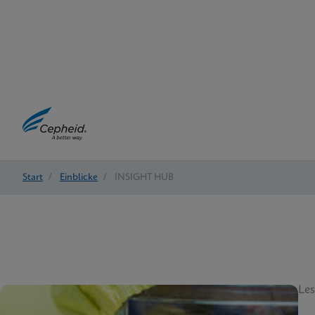
Start
/
Einblicke
/
INSIGHT HUB
Les