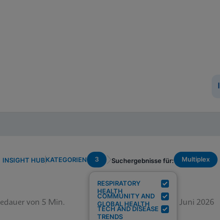
3
Multiplex
KATEGORIEN
INSIGHT HUB
Suchergebnisse für:
RESPIRATORY
HEALTH
COMMUNITY AND
edauer von 5 Min.
12. Juni 2026
GLOBAL HEALTH
TECH AND DISEASE
TRENDS