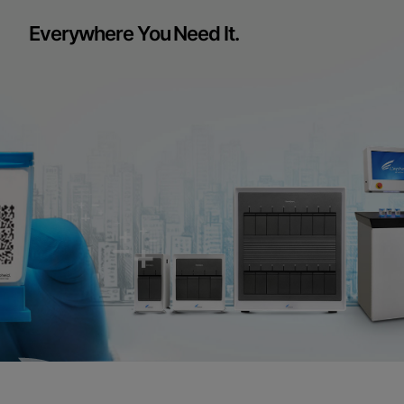
Everywhere You Need It.