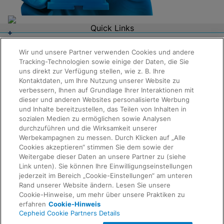
Quick Links
Über uns
Karriere
Wir und unsere Partner verwenden Cookies und andere
Kontaktaufnahme
Tracking-Technologien sowie einige der Daten, die Sie
Packungsbeilagen
Informationen anfordern
uns direkt zur Verfügung stellen, wie z. B. Ihre
Rechtswesen
Kontaktdaten, um Ihre Nutzung unserer Website zu
Datenschutz
verbessern, Ihnen auf Grundlage Ihrer Interaktionen mit
Compliance, Richtlinien und Berichte
dieser und anderen Websites personalisierte Werbung
Nutzungsbedingungen
Erweiterter Ethikkodex
und Inhalte bereitzustellen, das Teilen von Inhalten in
Produktsicherheit
sozialen Medien zu ermöglichen sowie Analysen
Verkaufsbedingungen
durchzuführen und die Wirksamkeit unserer
Marken
Werbekampagnen zu messen. Durch Klicken auf „Alle
Cookie-Hinweis
Cookies akzeptieren“ stimmen Sie dem sowie der
Cepheid Grant & Donation Program
Weitergabe dieser Daten an unsere Partner zu (siehe
Rückmeldung
Cookie-Einstellungen
Link unten). Sie können Ihre Einwilligungseinstellungen
Übereinstimmung
jederzeit im Bereich „Cookie-Einstellungen“ am unteren
Datenschutzvereinbarung
Rand unserer Website ändern. Lesen Sie unsere
Partner-Gemeinschaften
Cookie-Hinweise, um mehr über unsere Praktiken zu
Allgemeine Geschäftsbedingungen für
erfahren
Cookie-Hinweis
Informationssicherheit
Cepheid Cookie Partners Details
© 2026 Cepheid. Cepheid®, das Cepheid-Logo,