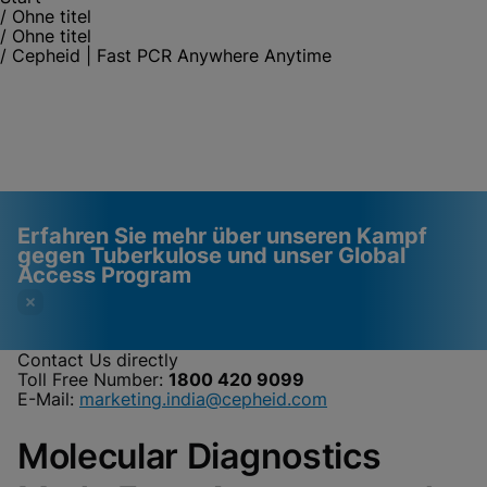
/
Ohne titel
/
Ohne titel
/
Cepheid | Fast PCR Anywhere Anytime
Erfahren Sie mehr über unseren Kampf
gegen Tuberkulose und unser Global
Access Program
Contact Us directly
Toll Free Number:
1800 420 9099
Videos erfordern, dass
Funktionale Cookies
E-Mail:
marketing.india@cepheid.com
funktionale Cookies
aktiviert
Molecular Diagnostics
aktiviert sind
Cookie-Einstellungen anzeigen & aktualisieren
Datenschutzrichtlinie anzeigen
Bitte beachten Sie:
Das Aktivieren