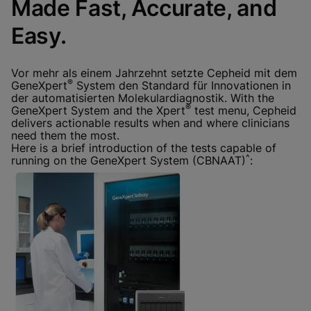
Made Fast, Accurate, and
funktionaler Cookies aktualisiert diese
Einstellungen für alle Cookies
Fertig
Cookie-Einstellungen anzeigen & aktualisieren
Easy.
Datenschutzrichtlinie anzeigen
Funktionale Cookies aktivieren
Vor mehr als einem Jahrzehnt setzte Cepheid mit dem
®
GeneXpert
System den Standard für Innovationen in
der automatisierten Molekulardiagnostik. With the
®
GeneXpert System and the Xpert
test menu, Cepheid
delivers actionable results when and where clinicians
need them the most.
Here is a brief introduction of the tests capable of
^
running on the GeneXpert System (CBNAAT)
: