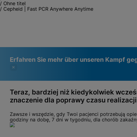
/
Ohne titel
/
Cepheid | Fast PCR Anywhere Anytime
Erfahren Sie mehr über unseren Kampf ge
Teraz, bardziej niż kiedykolwiek wcze
znaczenie dla poprawy czasu realizacji
Videos erfordern, dass funktionale
Funktionale Cookies aktiviert
Cookies aktiviert sind
Cookie-Einstellungen anzeigen & aktualisieren
Datenschutzrichtlinie anzeigen
Zawsze i wszędzie, gdy Twoi pacjenci potrzebują opie
Bitte beachten Sie:
Das Aktivieren funktionaler Cookies
godziny na dobę, 7 dni w tygodniu, dla chorób zakaźn
aktualisiert diese Einstellungen für alle Cookies
Fertig
Cookie-Einstellungen anzeigen & aktualisieren
Datenschutzrichtlinie anzeigen