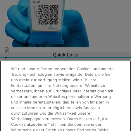
Quick Links
Über uns
Karriere
Wir und unsere Partner verwenden Cookies und andere
Kontaktaufnahme
Tracking-Technologien sowie einige der Daten, die Sie
Packungsbeilagen
Informationen anfordern
uns direkt zur Verfügung stellen, wie z. B. Ihre
Rechtswesen
Kontaktdaten, um Ihre Nutzung unserer Website zu
Datenschutz
verbessern, Ihnen auf Grundlage Ihrer Interaktionen mit
Compliance, Richtlinien und Berichte
dieser und anderen Websites personalisierte Werbung
Nutzungsbedingungen
und Inhalte bereitzustellen, das Teilen von Inhalten in
Erweiterter Ethikkodex
Produktsicherheit
sozialen Medien zu ermöglichen sowie Analysen
Verkaufsbedingungen
durchzuführen und die Wirksamkeit unserer
Marken
Werbekampagnen zu messen. Durch Klicken auf „Alle
Cookie-Hinweis
Cookies akzeptieren“ stimmen Sie dem sowie der
Cepheid Grant & Donation Program
Weitergabe dieser Daten an unsere Partner zu (siehe