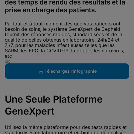
des temps de rendu des résultats et la
aktiviert sind
Cookie-Einstellungen anzeigen & aktualisieren
Datenschutzrichtlinie anzeigen
prise en charge des patients.
Bitte beachten Sie:
Das Aktivieren
funktionaler Cookies aktualisiert diese
Einstellungen für alle Cookies
Fertig
Partout et à tout moment dès que vos patients ont
Cookie-Einstellungen anzeigen & aktualisieren
besoin de soins, le système GeneXpert de Cepheid
Datenschutzrichtlinie anzeigen
fournit des réponses rapides, standardisées et de la
qualité de celles obtenus en laboratoire, 24h/24 et
Funktionale Cookies aktivieren
7j/7, pour les maladies infectieuses telles que les
SARM, les EPC, la COVID-19, la grippe, les norovirus,
etc
Téléchargez l'infographie
Une Seule Plateforme
GeneXpert
Utilisez la même plateforme pour des tests rapides et
standardisés en laboratoire et en biologie délocalisée