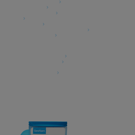
Erweiterter Ethikkodex
Produktsicherheit
Verkaufsbedingungen
Marken
Cookie-Hinweis
Cepheid Grant & Donation Program
Cookie-Einstellungen
Rechtliches
Datenschutzvereinbarung
Partner-Gemeinschaften
Allgemeine Geschäftsbedingungen für
Informationssicherheit