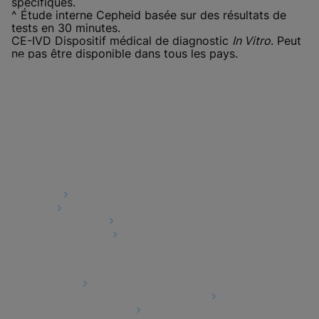
spécifiques.
^ Étude interne Cepheid basée sur des résultats de
tests en 30 minutes.
CE-IVD Dispositif médical de diagnostic
In Vitro
. Peut
ne pas être disponible dans tous les pays.
Direkt-Links
Über uns
Karriere
Kontaktaufnahme
Packungsbeilagen
Rechtliche Hinweise
Datenschutz
Compliance, Richtlinien und Berichte
Nutzungsbedingungen