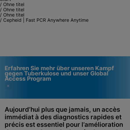
/
Ohne titel
/
Ohne titel
/
Ohne titel
/
Cepheid | Fast PCR Anywhere Anytime
Erfahren Sie mehr über unseren Kampf
gegen Tuberkulose und unser Global
Access Program
Aujourd’hui plus que jamais, un accès
immédiat à des
diagnostics rapides et
Videos erfordern, dass
Funktionale Cookies
précis est essentiel pour l’amélioration
funktionale Cookies
aktiviert