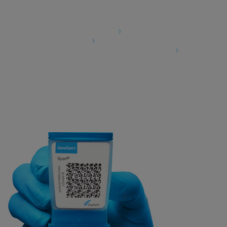
Agreements
Data Processing Agreement
Partner Communities
Information Security Terms and Conditions