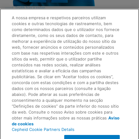
A nossa empresa e respetivos parceiros utilizam
cookies e outras tecnologias de rastreamento, bem
Quick Links
como determinados dados que o utilizador nos fornece
About Us
diretamente, como os seus dados de contacto, para
Careers
melhorar a experiência de utilização do nosso sítio da
Contact Us
web, fornecer anúncios e conteúdos personalizados
Package Inserts
com base nas respetivas interações com este e outros
Legal
sítios da web, permitir que o utilizador partilhe
Privacy
Compliance, Policies, and Reports
conteúdos nas redes sociais, realizar análises
Request Info
Terms of Use
estatísticas e avaliar a eficácia das campanhas
Advanced Code of Ethics
publicitárias. Se clicar em “Aceitar todos os cookies”,
Product Security
concorda com estas condições e com a partilha destes
Terms of Sale
dados com os nossos parceiros (consulte a ligação
Trademarks
abaixo). Pode alterar as suas preferências de
Cookies Notice
consentimento a qualquer momento na secção
Feedback
Cepheid Grant & Donation Program
“Definições de cookies” da parte inferior do nosso sítio
Definições de cookies
da web. Consulte o nosso Aviso sobre cookies para
Agreements
obter mais informações sobre as nossas práticas
Aviso
Data Processing Agreement
de cookies
Partner Communities
Cepheid Cookie Partners Details
Information Security Terms and Conditions
© 2026 Cepheid. Cepheid®, the Cepheid logo,