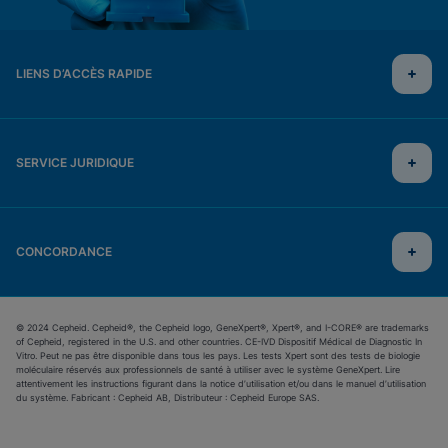
LIENS D’ACCÈS RAPIDE
SERVICE JURIDIQUE
CONCORDANCE
© 2024 Cepheid. Cepheid®, the Cepheid logo, GeneXpert®, Xpert®, and I-CORE® are trademarks
of Cepheid, registered in the U.S. and other countries. CE-IVD Dispositif Médical de Diagnostic In
Vitro. Peut ne pas être disponible dans tous les pays. Les tests Xpert sont des tests de biologie
moléculaire réservés aux professionnels de santé à utiliser avec le système GeneXpert. Lire
attentivement les instructions figurant dans la notice d’utilisation et/ou dans le manuel d’utilisation
du système. Fabricant : Cepheid AB, Distributeur : Cepheid Europe SAS.