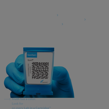
Agreements
Data Processing Agreement
Information Security Terms and Conditions
Business Associate Agreement