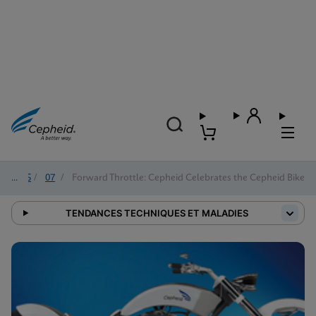
2025
/
07
/
Forward Throttle: Cepheid Celebrates the Cepheid Bike
TENDANCES TECHNIQUES ET MALADIES