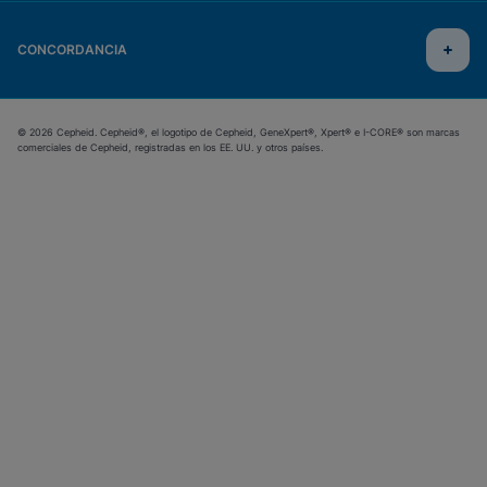
CONCORDANCIA
© 2026 Cepheid. Cepheid®, el logotipo de Cepheid, GeneXpert®, Xpert® e I-CORE® son marcas
comerciales de Cepheid, registradas en los EE. UU. y otros países.