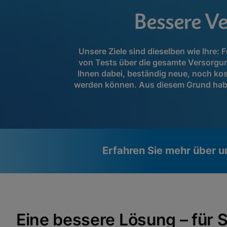
Bessere V
Unsere Ziele sind dieselben wie Ihre
von Tests über die gesamte Versorgun
Ihnen dabei, beständig neue, noch kos
werden können. Aus diesem Grund haben w
Erfahren Sie mehr über 
Videos erfordern, dass funktionale
Funktionale Cookies aktiviert
Cookies aktiviert sind
Cookie-Einstellungen anzeigen & aktualisieren
Eine bessere Lösung – für S
Datenschutzrichtlinie anzeigen
Bitte beachten Sie:
Das Aktivieren funktionaler Cookies