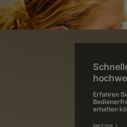
Schnell
hochwer
Erfahren Si
Bedienerfre
erhalten kö
See it now