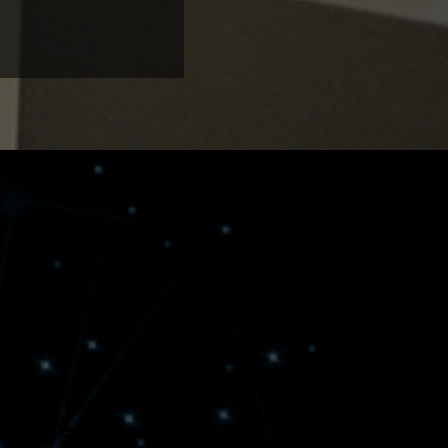
für
rüften Tests
nellere