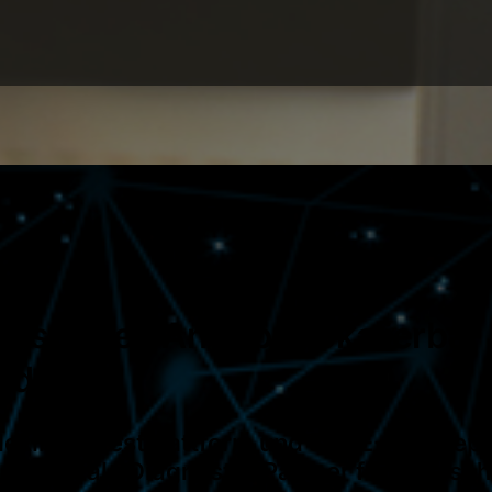
assendes Angebot Skalierbar 
edarf.
flexiblen Testplattform und 31 CE-IVD-gep
 der ideale Diagnostik-Partner für eine sch