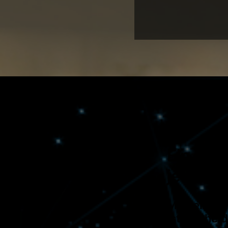
Ein umf
jeden B
Mit seiner 
ist Cepheid