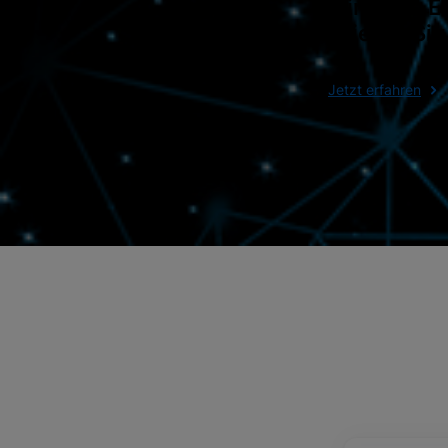
klinische 
in jeder Sit
Jetzt erfahren