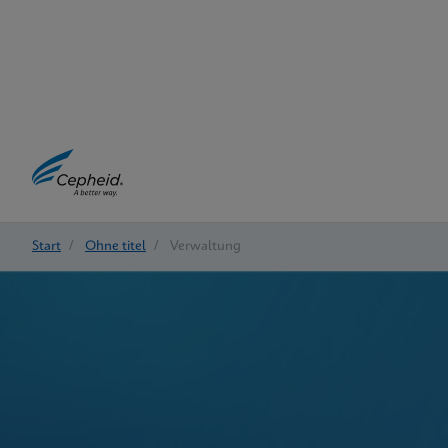
Start
/
Ohne titel
/
Verwaltung