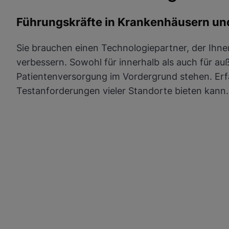
aktualisiert diese Einstellungen für alle Cookies
Fertig
Cookie-Einstellungen anzeigen & aktualisieren
Führungskräfte in Krankenhäusern u
Datenschutzrichtlinie anzeigen
Sie brauchen einen Technologiepartner, der Ihnen 
Funktionale Cookies aktiv
verbessern. Sowohl für innerhalb als auch für a
Patientenversorgung im Vordergrund stehen. Erfa
Testanforderungen vieler Standorte bieten kann.