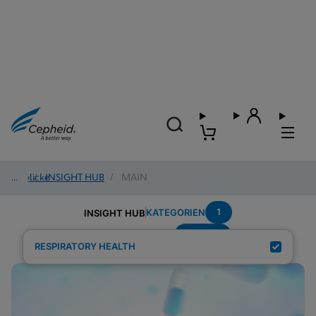
Einblicke
/
INSIGHT HUB
/
MAIN
1
KATEGORIEN
INSIGHT HUB
Antigen
Suchergebnisse für:
RESPIRATORY HEALTH