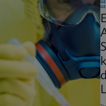
GE
GE
k
d