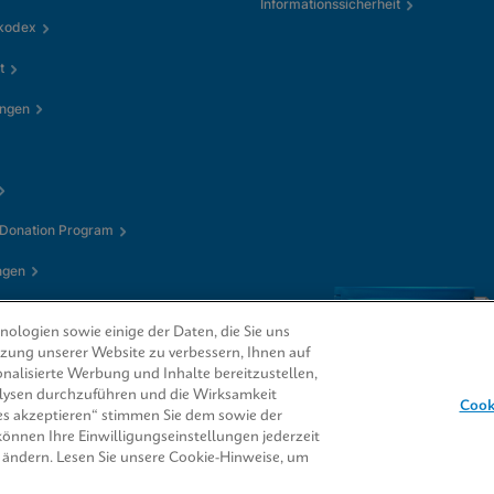
Informationssicherheit
kkodex
t
ungen
 Donation Program
ngen
ologien sowie einige der Daten, die Sie uns
utzung unserer Website zu verbessern, Ihnen auf
nalisierte Werbung und Inhalte bereitzustellen,
alysen durchzuführen und die Wirksamkeit
Cook
s akzeptieren“ stimmen Sie dem sowie der
 können Ihre Einwilligungseinstellungen jederzeit
CORE® sind Marken
 ändern. Lesen Sie unsere Cookie-Hinweise, um