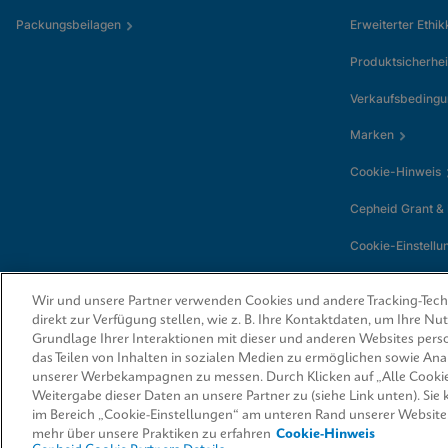
Packungsbeilagen
Erweiterter Ethi
Produktsicherhei
Verkaufsbeding
Marken
Cookie-Hinweis
Cepheid Grant &
Cookie-Einstellu
Wir und unsere Partner verwenden Cookies und andere Tracking-Techn
direkt zur Verfügung stellen, wie z. B. Ihre Kontaktdaten, um Ihre N
Grundlage Ihrer Interaktionen mit dieser und anderen Websites perso
das Teilen von Inhalten in sozialen Medien zu ermöglichen sowie An
unserer Werbekampagnen zu messen. Durch Klicken auf „Alle Cookie
Weitergabe dieser Daten an unsere Partner zu (siehe Link unten). Sie
© 2026 Cepheid. Cepheid®, das Cepheid-Logo, GeneXpert®, Xpert® und I-
von Cepheid, die in den USA und anderen Ländern eingetragen sind.
im Bereich „Cookie-Einstellungen“ am unteren Rand unserer Website
mehr über unsere Praktiken zu erfahren
Cookie-Hinweis