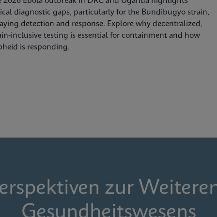
e 2026 Ebola outbreak in DRC and Uganda highlights
tical diagnostic gaps, particularly for the Bundibugyo strain,
aying detection and response. Explore why decentralized,
ain-inclusive testing is essential for containment and how
heid is responding.
Perspektiven zur Weitere
Gesundheitswesens