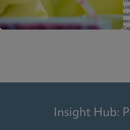
Th
cri
del
str
Cep
Insight Hub: 