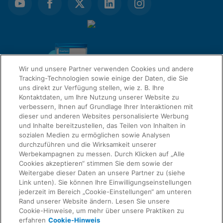
Cookie-Einstellungen anzeigen & aktualisieren
Datenschutzrichtlinie anzeigen
Funktionale Cookies aktivieren
Wir und unsere Partner verwenden Cookies und andere
Tracking-Technologien sowie einige der Daten, die Sie
uns direkt zur Verfügung stellen, wie z. B. Ihre
Kontaktdaten, um Ihre Nutzung unserer Website zu
verbessern, Ihnen auf Grundlage Ihrer Interaktionen mit
dieser und anderen Websites personalisierte Werbung
QUICK LINKS
und Inhalte bereitzustellen, das Teilen von Inhalten in
sozialen Medien zu ermöglichen sowie Analysen
Informationen anfordern
durchzuführen und die Wirksamkeit unserer
Werbekampagnen zu messen. Durch Klicken auf „Alle
RECHTSWESEN
Cookies akzeptieren“ stimmen Sie dem sowie der
Über uns
Weitergabe dieser Daten an unsere Partner zu (siehe
Link unten). Sie können Ihre Einwilligungseinstellungen
jederzeit im Bereich „Cookie-Einstellungen“ am unteren
Karriere
Rand unserer Website ändern. Lesen Sie unsere
ÜBEREINSTIMMUNG
Datenschutz
Cookie-Hinweise, um mehr über unsere Praktiken zu
erfahren
Cookie-Hinweis