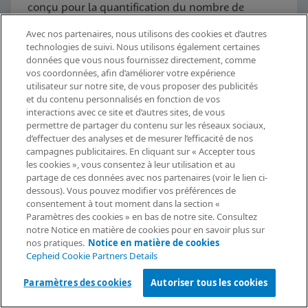
conçu pour la quantification du nombre de
transcrits d’ARNm de mutation NPM1 (types A, B
Avec nos partenaires, nous utilisons des cookies et d’autres
et D dans l’exon 12) sous la forme d’un rapport de
technologies de suivi. Nous utilisons également certaines
données que vous nous fournissez directement, comme
NPM1 Mutation/ABL1 avec une sensibilité élevée.
vos coordonnées, afin d’améliorer votre expérience
utilisateur sur notre site, de vous proposer des publicités
et du contenu personnalisés en fonction de vos
Découvrir maintenant
interactions avec ce site et d’autres sites, de vous
permettre de partager du contenu sur les réseaux sociaux,
d’effectuer des analyses et de mesurer l’efficacité de nos
Demande d’information
campagnes publicitaires. En cliquant sur « Accepter tous
les cookies », vous consentez à leur utilisation et au
partage de ces données avec nos partenaires (voir le lien ci-
dessous). Vous pouvez modifier vos préférences de
consentement à tout moment dans la section «
Paramètres des cookies » en bas de notre site. Consultez
notre Notice en matière de cookies pour en savoir plus sur
Gamme de systèmes
nos pratiques.
Notice en matière de cookies
Cepheid Cookie Partners Details
GeneXpert®
Paramètres des cookies
Autoriser tous les cookies