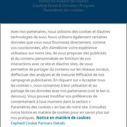
Notice en matière de cookies
Cepheid Grant & Donation Program
Paramètres des cookies
ACCORDS
Avec nos partenaires, nous utilisons des cookies et d’autres
technologies de suivi. Nous utilisons également certaines
Contrat de traitement des données
données que vous nous fournissez directement, comme
Communautés de partenaires
vos coordonnées, afin d’améliorer votre expérience
Conditions générales relatives à la sécurité de l’information
utilisateur sur notre site, de vous proposer des publicités
et du contenu personnalisés en fonction de vos
interactions avec ce site et d’autres sites, de vous
© 2026 Cepheid. Cepheid®, le logo Cepheid, GeneXpert®,
permettre de partager du contenu sur les réseaux sociaux,
Xpert® et I-CORE® sont des marques commerciales de Cepheid
d’effectuer des analyses et de mesurer l’efficacité de nos
Demande d’information
enregistrées aux États-Unis et dans d’autres pays.
campagnes publicitaires. En cliquant sur « Accepter tous
les cookies », vous consentez à leur utilisation et au
partage de ces données avec nos partenaires (voir le lien ci-
dessous). Vous pouvez modifier vos préférences de
consentement à tout moment dans la section «
Paramètres des cookies » en bas de notre site. Consultez
notre Notice en matière de cookies pour en savoir plus sur
nos pratiques.
Notice en matière de cookies
Cepheid Cookie Partners Details