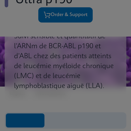
Ultra p190
Order & Support
Suivi sensible et quantitatif de
l’ARNm de BCR-ABL p190 et
d’ABL chez des patients atteints
de leucémie myéloïde chronique
(LMC) et de leucémie
lymphoblastique aiguë (LLA).
Impact
Informations