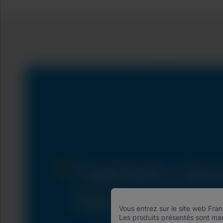
Vous entrez sur le site web Fra
Les produits présentés sont mar