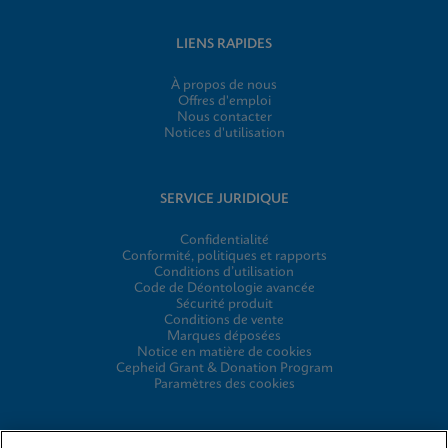
LIENS RAPIDES
À propos de nous
Offres d'emploi
Nous contacter
Notices d'utilisation
SERVICE JURIDIQUE
Confidentialité
Conformité, politiques et rapports
Conditions d’utilisation
Code de Déontologie avancée
Sécurité produit
Conditions de vente
Marques déposées
Notice en matière de cookies
Cepheid Grant & Donation Program
Paramètres des cookies