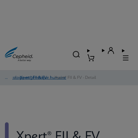
Oncologie et génétique humaine
/
Xpert® FII & FV
/
Xpert® FII & FV - Detail
Xpert® FII & FV