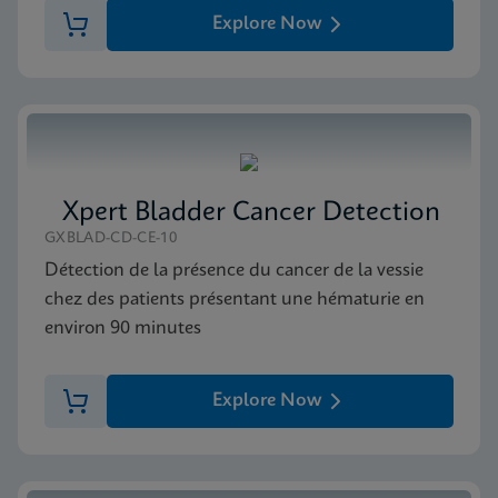
Xpert FII FV SDS Global (Multi)
Explore Now
ENG
MSDS/FDS
Xpert FII FV SDS CE-IVD (English)
ENG
Xpert Bladder Cancer Detection
GXBLAD-CD-CE-10
MSDS/FDS
Détection de la présence du cancer de la vessie
Xpert FII FV SDS CE-IVD (French)
chez des patients présentant une hématurie en
FRA
environ 90 minutes
Explore Now