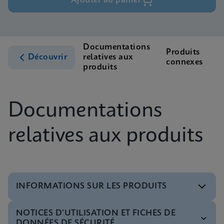
Ajouter au panier
Documentations
Produits
A
Découvrir
relatives aux
connexes
c
produits
Documentations
relatives aux produits
INFORMATIONS SUR LES PRODUITS
NOTICES D’UTILISATION ET FICHES DE
Menu de tests
DONNÉES DE SÉCURITÉ