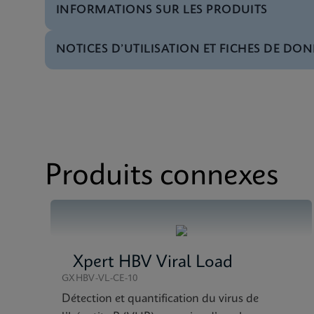
INFORMATIONS SUR LES PRODUITS
NOTICES D’UTILISATION ET FICHES DE DON
Menu de tests
Test Menu CE-IVD (F
MSDS/FDS
Xpert HCV VL Fingers
Menu de tests
Test Menu CE-IVD (E
MSDS/FDS
Xpert HCV VL Fingers
Fiche Technique
Xpert HCV VL Fingers
Produits connexes
MSDS/FDS
Xpert HCV VL Fingers
Xpert HBV Viral Load
GXHBV-VL-CE-10
Détection et quantification du virus de