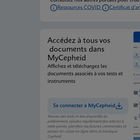
Consultez nos autres portails pour trou
Ressources COVID
Certificat d’a
Accédez à tous vos
documents dans
MyCepheid
Affichez et téléchargez les
documents associés à vos tests et
instruments
Se connecter à MyCepheid
Trouvez des tests et des dispositifs de
prélèvement, ajoutez rapidement des articles à
votre panier, planifiez vos futures commandes et
passez en caisse en ligne dans la boutique
Cepheid.