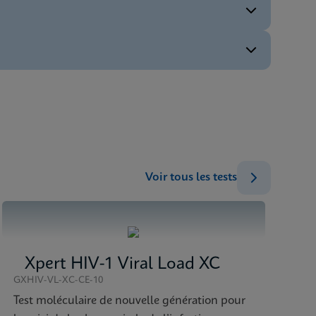
FRA
FRA
ENG
ENG
ENG
)
Voir tous les tests
ENG
Xpert HIV-1 Viral Load XC
GXHIV-VL-XC-CE-10
Test moléculaire de nouvelle génération pour