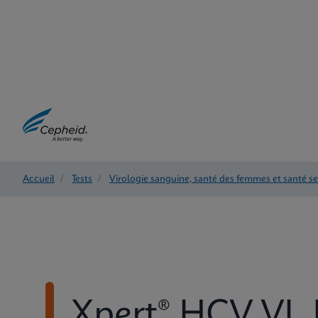
Accueil
/
Tests
/
Virologie sanguine, santé des femmes et santé s
Xpert® HCV VL 