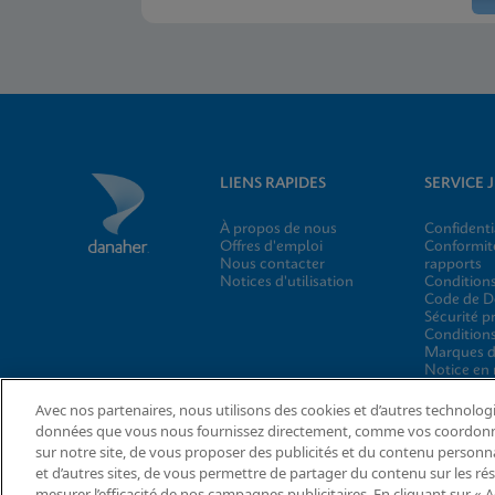
LIENS RAPIDES
SERVICE 
À propos de nous
Confidenti
Offres d'emploi
Conformité
Nous contacter
rapports
Notices d'utilisation
Conditions
Code de D
Sécurité p
Conditions
Marques 
Notice en 
Cepheid G
Program
Avec nos partenaires, nous utilisons des cookies et d’autres technolog
Paramètre
données que vous nous fournissez directement, comme vos coordonnées
sur notre site, de vous proposer des publicités et du contenu personnal
et d’autres sites, de vous permettre de partager du contenu sur les rés
mesurer l’efficacité de nos campagnes publicitaires. En cliquant sur « 