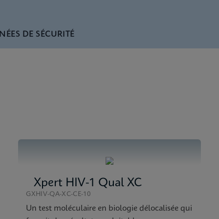
NÉES DE SÉCURITÉ
rench) (GeneXpert System)
tick SDS CE-IVD (French)
nglish) (GeneXpert System)
tick SDS CE-IVD (English)
tick Reference Sheet CE-IVD (English) (GPM Reference Sheet
tick SDS Global (Multi)
Xpert HIV-1 Qual XC
GXHIV-QA-XC-CE-10
Un test moléculaire en biologie délocalisée qui