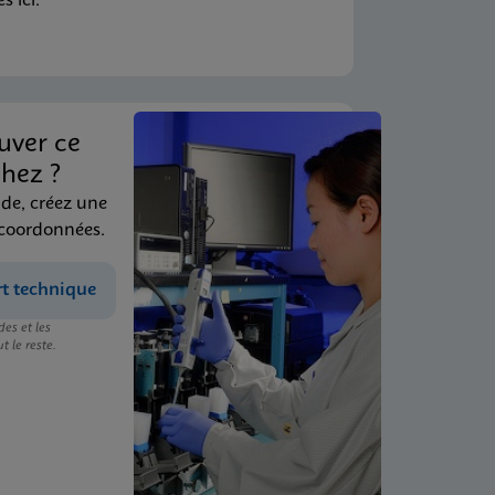
 ici.
uver ce
hez ?
ide, créez une
 coordonnées.
rt technique
es et les
t le reste.