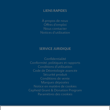
LIENS RAPIDES
À propos de nous
Offres d'emploi
Nous contacter
Notices d'utilisation
SERVICE JURIDIQUE
Confidentialité
Conformité, politiques et rapports
Conditions d’utilisation
Code de Déontologie avancée
Sécurité produit
Conditions de vente
Marques déposées
Notice en matière de cookies
Cepheid Grant & Donation Program
Paramètres des cookies