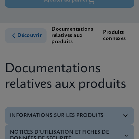
Ajouter au panier
Documentations
Produits
A
Découvrir
relatives aux
connexes
c
produits
Documentations
relatives aux produits
INFORMATIONS SUR LES PRODUITS
NOTICES D’UTILISATION ET FICHES DE
Menu de tests
DONNÉES DE SÉCURITÉ