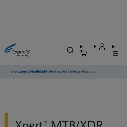
Tuberculose et maladies infectieuses émergentes
/
Xpert® MTB/XDR
/
Xpert® MTB/XDR - Detail
Xpert® MTB/XDR