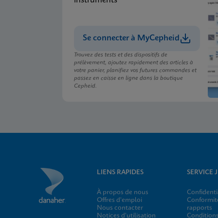
instruments
Se connecter à MyCepheid
Trouvez des tests et des dispositifs de
prélèvement, ajoutez rapidement des articles à
votre panier, planifiez vos futures commandes et
passez en caisse en ligne dans la boutique
Cepheid.
LIENS RAPIDES
SERVICE 
À propos de nous
Confidenti
Offres d'emploi
Conformité
Nous contacter
rapports
Notices d'utilisation
Conditions