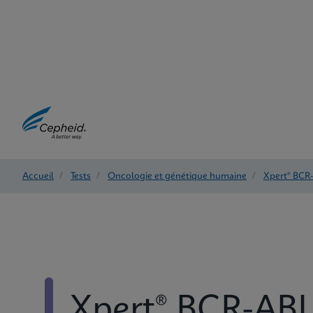
Accueil
/
Tests
/
Oncologie et génétique humaine
/
Xpert® BCR-
Xpert® BCR-ABL