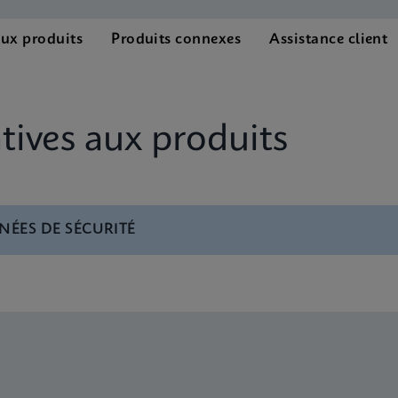
aux produits
Produits connexes
Assistance client
ives aux produits
NÉES DE SÉCURITÉ
P190 SDS Global (Multi)
P190 SDS CE-IVD (English)