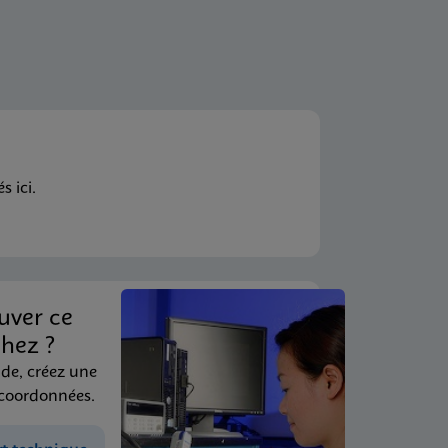
 ici.
uver ce
hez ?
ide, créez une
 coordonnées.