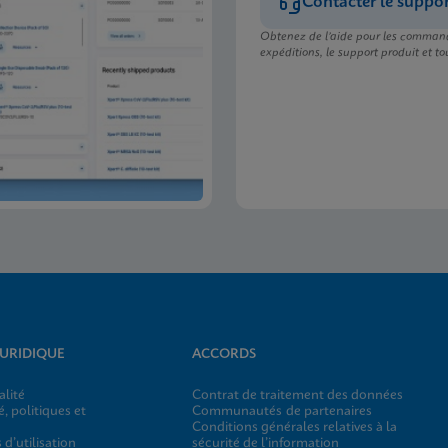
Contacter le suppo
Obtenez de l’aide pour les command
expéditions, le support produit et tou
JURIDIQUE
ACCORDS
alité
Contrat de traitement des données
, politiques et
Communautés de partenaires
Conditions générales relatives à la
 d’utilisation
sécurité de l’information