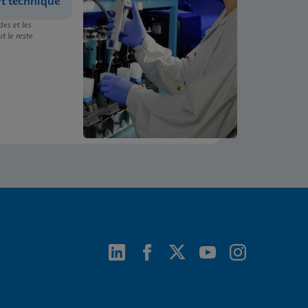
rt technique
es et les
t le reste.