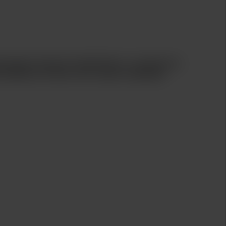
presque toujours impératives. Lorsque les
éalisés en série, leur valeur médicale