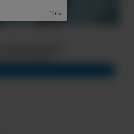
Oui
ème GeneXpert®
nd prevent infections.