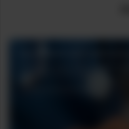
A
Les patients sont notre prior
Une prise en charge efficace des patients
résultats de tests plus rapides.
Découvrez comment cela fonctionne