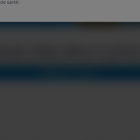
 de santé:
tawba Valley utilise le syst
heid’s GeneXpert® System to improve patient care a
Regarder maintenant