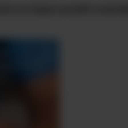
voir un impact positif, ensemb
ité.
Efficace et cl
 commence par des
Utiliser des flux de 
prendre des décision
Découvrez tout le poten