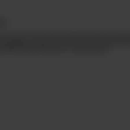
ats
tre ennemi. Des réponses rapides et précises sont 
s analyses par mise en culture ou des tests de PCR r
babilité plus faible d’avoir un impact positif.