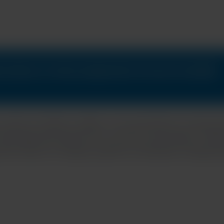
uberculose et notre programme d’accès mondial
précis et faciles à utiliser, nous permettons à des per
ir des réponses quand et où vous en avez besoin. Grâc
fin d’avoir un impact positif sur l’évolution clinique d
nnels