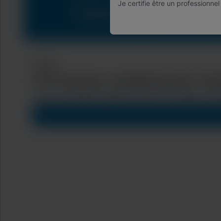
Je certifie être un professionnel
Vidéo
Le Centre médical de Ca
Catawba Valley Medical Center leverages Cep