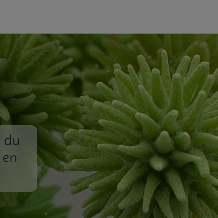
n du
 en