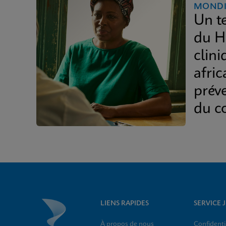
MONDI
Un t
du H
clini
afric
prév
du co
LIENS RAPIDES
SERVICE 
À propos de nous
Confidenti