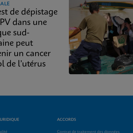
ALE
est de dépistage
PV dans une
que sud-
aine peut
enir un cancer
l de l’utérus
JURIDIQUE
ACCORDS
alité
Contrat de traitement des données