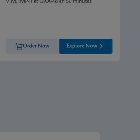
VIM, IMP-1 et OXA-48 en 50 minutes
Order Now
Explore Now