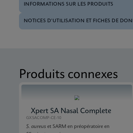
INFORMATIONS SUR LES PRODUITS
NOTICES D’UTILISATION ET FICHES DE DON
Menu de tests
Test Menu CE-IVD (F
MSDS/FDS
Xpert C. difficile BT 
Menu de tests
Test Menu CE-IVD (E
MSDS/FDS
Xpert C. difficile BT
Produits connexes
MSDS/FDS
Xpert C. difficile BT
Xpert SA Nasal Complete
GXSACOMP-CE-10
S. aureus
et SARM en préopératoire en