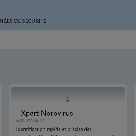
NÉES DE SÉCURITÉ
rench) (GeneXpert System)
SDS Global (Multi)
nglish) (GeneXpert System)
 SDS CE-IVD (French)
 SDS CE-IVD (English)
Xpert Norovirus
GXNOV-CE-10
Identification rapide et précise des