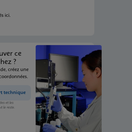
 ici.
uver ce
hez ?
ide, créez une
 coordonnées.
rt technique
es et les
t le reste.