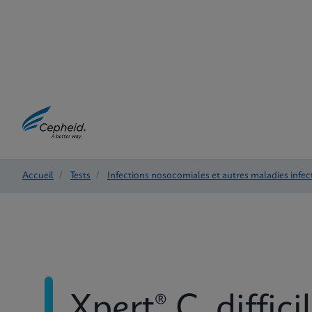
Accueil
/
Tests
/
Infections nosocomiales et autres maladies infec
Xpert® C. diffici