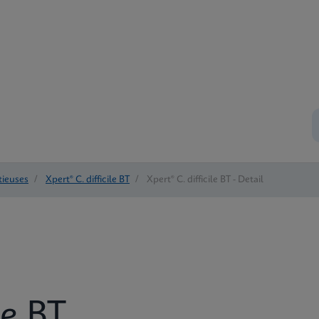
tieuses
/
Xpert® C. difficile BT
/
Xpert® C. difficile BT - Detail
le BT