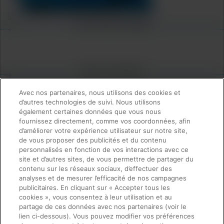
Liens d’accès rapide
À propos de nous
Offres d'emploi
Nous contacter
Notices d'utilisation
Service juridique
Confidentialité
Conformité, politiques et rapports
Avec nos partenaires, nous utilisons des cookies et
Conditions d’utilisation
d’autres technologies de suivi. Nous utilisons
Code de Déontologie avancée
également certaines données que vous nous
Sécurité produit
fournissez directement, comme vos coordonnées, afin
Conditions de vente
Demande d’information
d’améliorer votre expérience utilisateur sur notre site,
Marques déposées
de vous proposer des publicités et du contenu
Notice en matière de cookies
personnalisés en fonction de vos interactions avec ce
Cepheid Grant & Donation Program
site et d’autres sites, de vous permettre de partager du
Paramètres des cookies
Concordance
contenu sur les réseaux sociaux, d’effectuer des
Contrat de traitement des données
analyses et de mesurer l’efficacité de nos campagnes
Communautés de partenaires
publicitaires. En cliquant sur « Accepter tous les
Conditions générales relatives à la sécurité de
cookies », vous consentez à leur utilisation et au
l’information
partage de ces données avec nos partenaires (voir le
© 2024 Cepheid. Cepheid®, the Cepheid logo,
lien ci-dessous). Vous pouvez modifier vos préférences
GeneXpert®, Xpert®, and I-CORE® are trademarks of