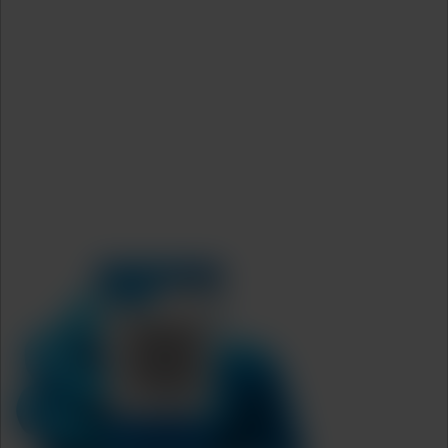
Accords
Contrat de traitement des données
Communautés de partenaires
Conditions générales relatives à la sécurité de
l’information