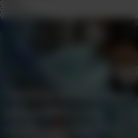
/
Contact
/
Pas de titre
/
default-thank-you
Transformez le parcours
patient grâce à des
résultats de tests PCR