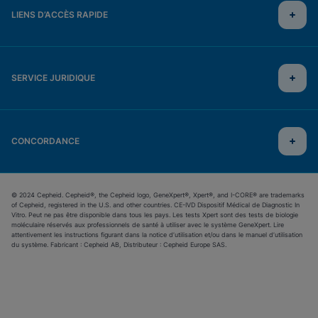
LIENS D’ACCÈS RAPIDE
SERVICE JURIDIQUE
CONCORDANCE
© 2024 Cepheid. Cepheid®, the Cepheid logo, GeneXpert®, Xpert®, and I-CORE® are trademarks
of Cepheid, registered in the U.S. and other countries. CE-IVD Dispositif Médical de Diagnostic In
Vitro. Peut ne pas être disponible dans tous les pays. Les tests Xpert sont des tests de biologie
moléculaire réservés aux professionnels de santé à utiliser avec le système GeneXpert. Lire
attentivement les instructions figurant dans la notice d’utilisation et/ou dans le manuel d’utilisation
du système. Fabricant : Cepheid AB, Distributeur : Cepheid Europe SAS.