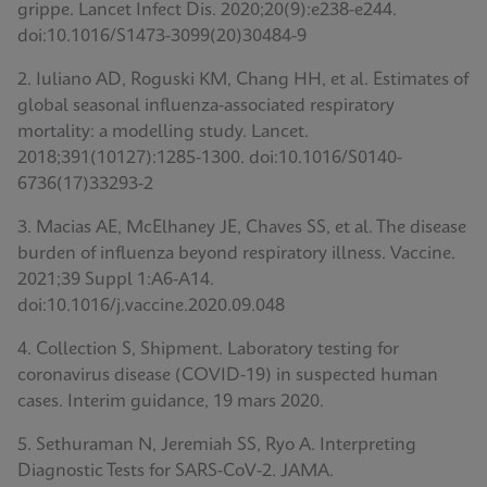
grippe. Lancet Infect Dis. 2020;20(9):e238-e244.
doi:10.1016/S1473-3099(20)30484-9
2. Iuliano AD, Roguski KM, Chang HH, et al. Estimates of
global seasonal influenza-associated respiratory
mortality: a modelling study. Lancet.
2018;391(10127):1285-1300. doi:10.1016/S0140-
6736(17)33293-2
3. Macias AE, McElhaney JE, Chaves SS, et al. The disease
burden of influenza beyond respiratory illness. Vaccine.
2021;39 Suppl 1:A6-A14.
doi:10.1016/j.vaccine.2020.09.048
4. Collection S, Shipment. Laboratory testing for
coronavirus disease (COVID-19) in suspected human
cases. Interim guidance, 19 mars 2020.
5. Sethuraman N, Jeremiah SS, Ryo A. Interpreting
Diagnostic Tests for SARS-CoV-2. JAMA.