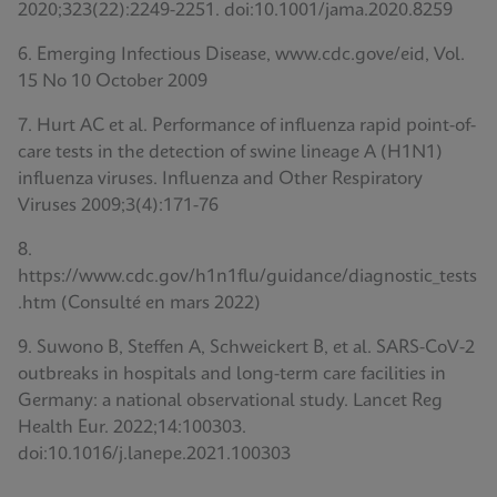
2020;323(22):2249-2251. doi:10.1001/jama.2020.8259
6. Emerging Infectious Disease, www.cdc.gove/eid, Vol.
15 No 10 October 2009
7. Hurt AC et al. Performance of influenza rapid point-of-
care tests in the detection of swine lineage A (H1N1)
influenza viruses. Influenza and Other Respiratory
Viruses 2009;3(4):171-76
8.
https://www.cdc.gov/h1n1flu/guidance/diagnostic_tests
.htm (Consulté en mars 2022)
9. Suwono B, Steffen A, Schweickert B, et al. SARS-CoV-2
outbreaks in hospitals and long-term care facilities in
Germany: a national observational study. Lancet Reg
Health Eur. 2022;14:100303.
doi:10.1016/j.lanepe.2021.100303