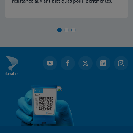
résistance aux antibiotiques pour identifier les
épidémies avant qu’elles ne se produisent et aider
au développement du vaccin.