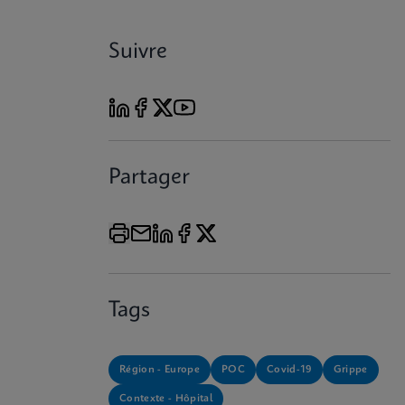
Suivre
Partager
Tags
Région - Europe
POC
Covid-19
Grippe
Contexte - Hôpital