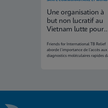
SANTÉ COMMUNAUTAIRE ET MOND
Une organisation à
but non lucratif au
Vietnam lutte pour
éradiquer la
Friends for International TB Relief
tuberculose
aborde l’importance de l’accès aux
diagnostics moléculaires rapides d
la lutte pour éradiquer la tubercul
d’ici 2030.