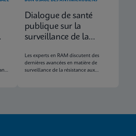
IALE
BON USAGE DES ANTIMICROBIENS
Dialogue de santé
publique sur la
surveillance de la
résistance aux
Les experts en RAM discutent des
antibiotiques
dernières avancées en matière de
ans
surveillance de la résistance aux
ose
antibiotiques pour identifier les
épidémies avant qu’elles ne se
produisent et aider au développement
du vaccin.