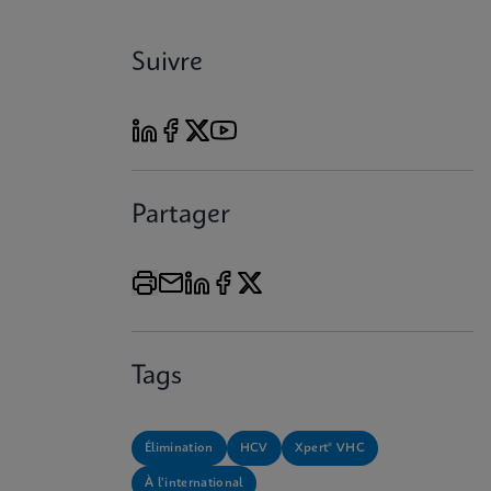
Suivre
Partager
Tags
Élimination
HCV
Xpert® VHC
À l'international