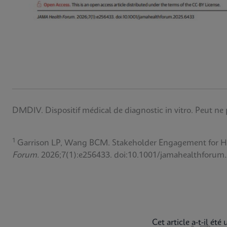
DMDIV. Dispositif médical de diagnostic in vitro. Peut ne 
1
Garrison LP, Wang BCM. Stakeholder Engagement for Hep
Forum.
2026;7(1):e256433. doi:10.1001/jamahealthforum
Cet article a-t-il été u