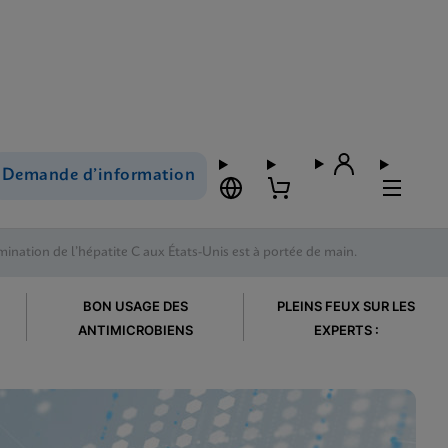
Demande d’information
limination de l’hépatite C aux États-Unis est à portée de main.
BON USAGE DES
PLEINS FEUX SUR LES
ANTIMICROBIENS
EXPERTS :