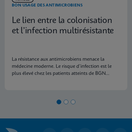
BON USAGE DES ANTIMICROBIENS
Le lien entre la colonisation
et l’infection multirésistante
La résistance aux antimicrobiens menace la
médecine moderne. Le risque d’infection est le
plus élevé chez les patients atteints de BGN
résistant aux carbapénèmes, presque 5 fois plus
élevé que chez ceux atteints d’ERV. Découvrez
pourquoi ces données deviendront de plus en
plus pertinentes pour les établissements de santé.