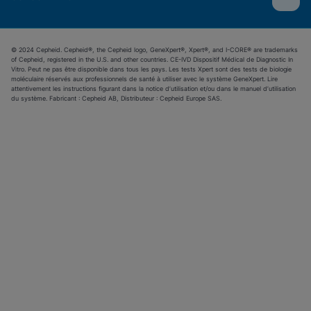
© 2024 Cepheid. Cepheid®, the Cepheid logo, GeneXpert®, Xpert®, and I-CORE® are trademarks
of Cepheid, registered in the U.S. and other countries. CE-IVD Dispositif Médical de Diagnostic In
Vitro. Peut ne pas être disponible dans tous les pays. Les tests Xpert sont des tests de biologie
moléculaire réservés aux professionnels de santé à utiliser avec le système GeneXpert. Lire
attentivement les instructions figurant dans la notice d’utilisation et/ou dans le manuel d’utilisation
du système. Fabricant : Cepheid AB, Distributeur : Cepheid Europe SAS.