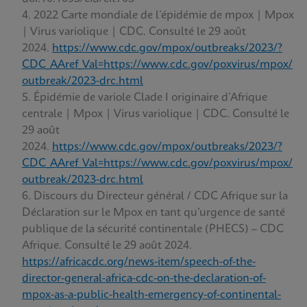
2022 Carte mondiale de l’épidémie de mpox | Mpox
| Virus variolique | CDC. Consulté le 29 août
2024.
https://www.cdc.gov/mpox/outbreaks/2023/?
CDC_AAref_Val=https://www.cdc.gov/poxvirus/mpox/
outbreak/2023-drc.html
Épidémie de variole Clade I originaire d’Afrique
centrale | Mpox | Virus variolique | CDC. Consulté le
29 août
2024.
https://www.cdc.gov/mpox/outbreaks/2023/?
CDC_AAref_Val=https://www.cdc.gov/poxvirus/mpox/
outbreak/2023-drc.html
Discours du Directeur général / CDC Afrique sur la
Déclaration sur le Mpox en tant qu’urgence de santé
publique de la sécurité continentale (PHECS) – CDC
Afrique. Consulté le 29 août 2024.
https://africacdc.org/news-item/speech-of-the-
director-general-africa-cdc-on-the-declaration-of-
mpox-as-a-public-health-emergency-of-continental-