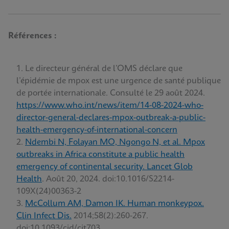
Références :
Le directeur général de l’OMS déclare que
l’épidémie de mpox est une urgence de santé publique
de portée internationale. Consulté le 29 août 2024.
https://www.who.int/news/item/14-08-2024-who-
director-general-declares-mpox-outbreak-a-public-
health-emergency-of-international-concern
Ndembi N, Folayan MO, Ngongo N, et al. Mpox
outbreaks in Africa constitute a public health
emergency of continental security. Lancet Glob
Health
. Août 20, 2024. doi:10.1016/S2214-
109X(24)00363-2
McCollum AM, Damon IK. Human monkeypox.
Clin Infect Dis.
2014;58(2):260-267.
doi:10.1093/cid/cit703