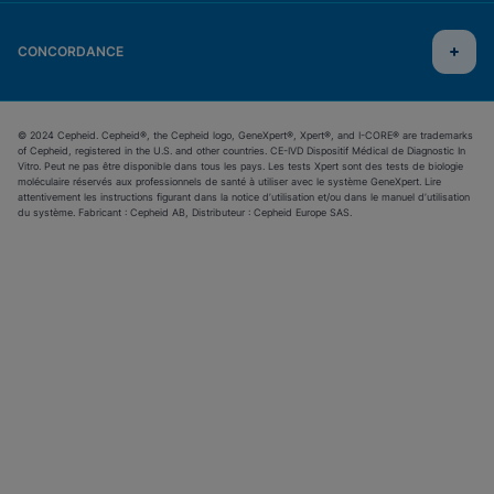
CONCORDANCE
© 2024 Cepheid. Cepheid®, the Cepheid logo, GeneXpert®, Xpert®, and I-CORE® are trademarks
of Cepheid, registered in the U.S. and other countries. CE-IVD Dispositif Médical de Diagnostic In
Vitro. Peut ne pas être disponible dans tous les pays. Les tests Xpert sont des tests de biologie
moléculaire réservés aux professionnels de santé à utiliser avec le système GeneXpert. Lire
attentivement les instructions figurant dans la notice d’utilisation et/ou dans le manuel d’utilisation
du système. Fabricant : Cepheid AB, Distributeur : Cepheid Europe SAS.