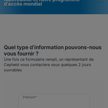
d’accès mondial
Quel type d’information pouvons-nous
vous fournir ?
Les vidéos nécessitent
Cookies fonctionnels
Une fois ce formulaire rempli, un représentant de
l'activation des cookies
activés
Cepheid vous contactera sous quelques 2 jours
fonctionnels
Afficher & mettre à jour vos paramètres de
ouvrables
cookies
Veuillez noter :
L'activation des cookies
Afficher la politique de confidentialité
fonctionnels mettra à jour ces
paramètres pour tous les cookies
Afficher & mettre à jour vos paramètres de
Terminé
cookies
Afficher la politique de confidentialité
Prénom*
Activer les cookies fonctionnels