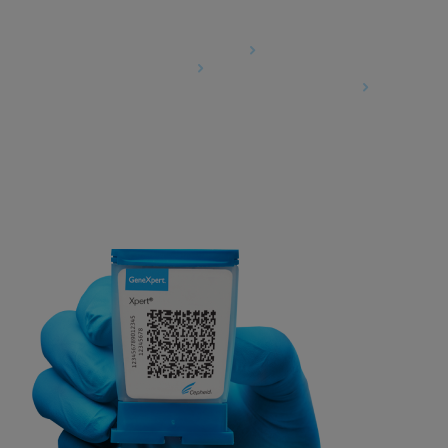
Agreements
Data Processing Agreement
Partner Communities
Information Security Terms and Conditions