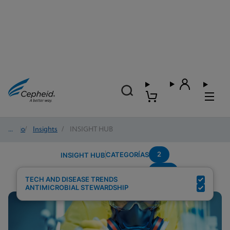
Inicio
/
Insights
/
INSIGHT HUB
2
CATEGORÍAS
INSIGHT HUB
CPE
Resultados de búsqueda para:
TECH AND DISEASE TRENDS
ANTIMICROBIAL STEWARDSHIP