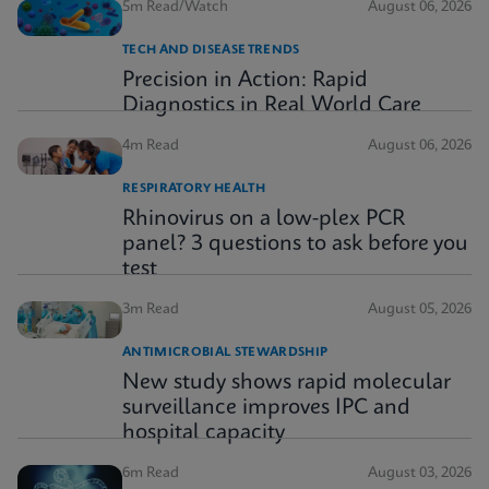
5m Read/Watch
August 06, 2026
TECH AND DISEASE TRENDS
Precision in Action: Rapid
Diagnostics in Real World Care
4m Read
August 06, 2026
RESPIRATORY HEALTH
Rhinovirus on a low-plex PCR
panel? 3 questions to ask before you
test
3m Read
August 05, 2026
ANTIMICROBIAL STEWARDSHIP
New study shows rapid molecular
surveillance improves IPC and
hospital capacity
6m Read
August 03, 2026