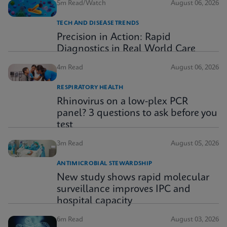
5m Read/Watch
August 06, 2026
TECH AND DISEASE TRENDS
Precision in Action: Rapid
Diagnostics in Real World Care
4m Read
August 06, 2026
RESPIRATORY HEALTH
Rhinovirus on a low-plex PCR
panel? 3 questions to ask before you
test
3m Read
August 05, 2026
ANTIMICROBIAL STEWARDSHIP
New study shows rapid molecular
surveillance improves IPC and
hospital capacity
6m Read
August 03, 2026