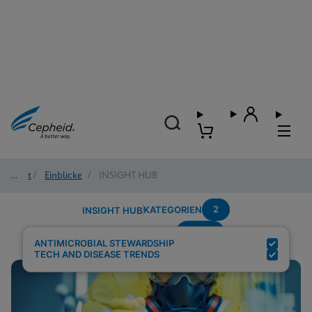
Start
/
Einblicke
/
INSIGHT HUB
2
KATEGORIEN
INSIGHT HUB
MRSA
Suchergebnisse für:
ANTIMICROBIAL STEWARDSHIP
TECH AND DISEASE TRENDS