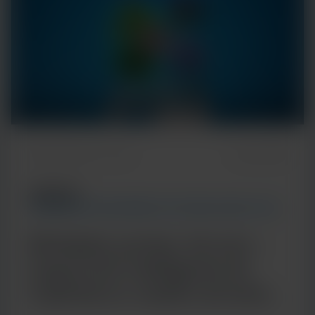
Temps de lecture : 5 min
7 janvier 2026
ARTICLE
TENDANCES EN MATIÈRE DE TECHNOLOGIES ET DE
MALADIES
Multiplex porteur de sens :
l'approche intelligente de
Cepheid en matière de tests