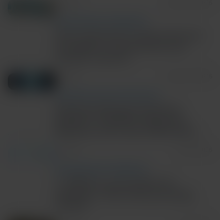
3m Read
August 05, 2026
ANTIMICROBIAL STEWARDSHIP
New study shows rapid molecular
surveillance improves IPC and
hospital capacity
6m Read
August 03, 2026
COMMUNITY AND GLOBAL HEALTH
Ebola Bundibugyo Outbreak
Updates: Cepheid’s Diagnostic
Response and Latest Information
3m Read
July 30, 2026
ANTIMICROBIAL STEWARDSHIP
C. difficile is not another GI
pathogen: Why Testing Strategy
matters