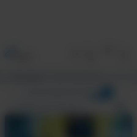
Accueil
/
Informations
/
CENTRE D’INFORMATIONS
1
CATÉGORIES
CENTRE D’INFORMATIONS
wome
Résultats de la recherche pour :
COMMUNITY AND GLOBAL HEALTH