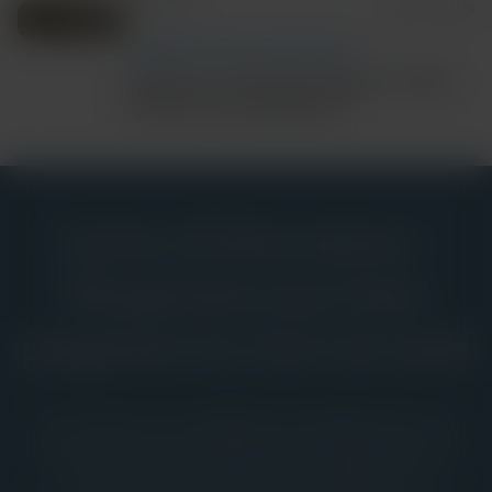
6m Watch
July 24, 2026
COMMUNITY AND GLOBAL HEALTH
Inside the Cherokee Nation’s Push
to Eliminate Hepatitis C
Centre d’informations :
Perspectives pour faire
progresser les soins de santé
La ressource complète de Cepheid pour la
communauté mondiale des diagnostics in
vitro, avec des preuves cliniques, un