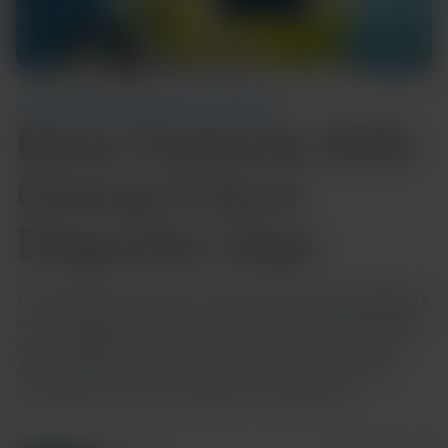
Temps de lecture : 5 min
12 juin 2026
SANTÉ COMMUNAUTAIRE ET MONDIALE
Ebola Outbreak 2026:
Closing Critical
Diagnostic Gaps
The 2026 Ebola outbreak in DRC and Uganda highlights
critical diagnostic gaps, particularly for the Bundibugyo
strain, delaying detection and response. Explore why
decentralized, strain-inclusive testing is essential for
containment and how Cepheid is responding.