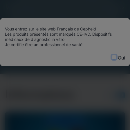
leadership éclairé, des avancées scientifiques
et des histoires d’impact du monde entier.
Découvrez comment les technologies de
Vous entrez sur le site web Français de Cepheid
diagnostic de pointe transforment les
Les produits présentés sont marqués CE-IVD. Dispositifs
résultats des patients, optimisent l’allocation
médicaux de diagnostic in vitro.
Je certifie être un professionnel de santé:
des ressources et façonnent l’avenir des soins
de santé.
Oui
Informations
PLUS