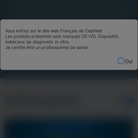
leadership éclairé, des avancées scientifiques
et des histoires d’impact du monde entier.
Découvrez comment les technologies de
Vous entrez sur le site web Français de Cepheid
diagnostic de pointe transforment les
Les produits présentés sont marqués CE-IVD. Dispositifs
résultats des patients, optimisent l’allocation
médicaux de diagnostic in vitro.
Je certifie être un professionnel de santé:
des ressources et façonnent l’avenir des soins
de santé.
Oui
Informations
PLUS