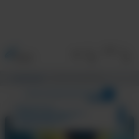
Accueil
/
Informations
/
CENTRE D’INFORMATIONS
4
CATÉGORIES
CENTRE D’INFORMATIONS
Pandemic
Résultats de la recherche pour :
EXPERT SPOTLIGHT
COMMUNITY AND GLOBAL HEALTH
TECH AND DISEASE TRENDS
RESPIRATORY HEALTH