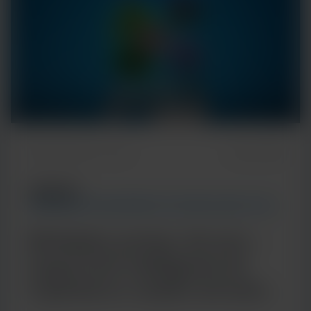
Temps de lecture : 5 min
7 janvier 2026
ARTICLE
TENDANCES EN MATIÈRE DE TECHNOLOGIES ET DE
MALADIES
Multiplex porteur de sens :
l'approche intelligente de
Cepheid en matière de tests