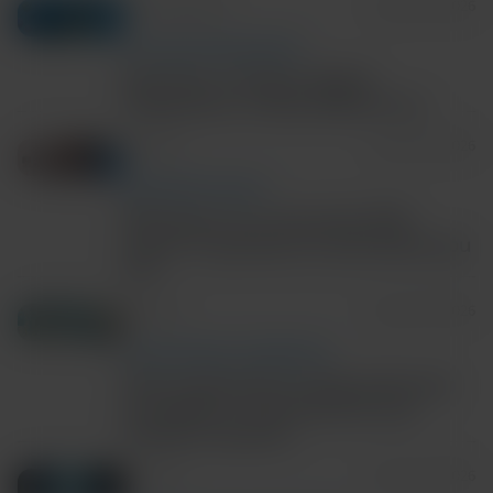
5m Read/Watch
August 06, 2026
TECH AND DISEASE TRENDS
Precision in Action: Rapid
Diagnostics in Real World Care
4m Read
August 06, 2026
RESPIRATORY HEALTH
Rhinovirus on a low-plex PCR
panel? 3 questions to ask before you
test
3m Read
August 05, 2026
ANTIMICROBIAL STEWARDSHIP
New study shows rapid molecular
surveillance improves IPC and
hospital capacity
6m Read
August 03, 2026