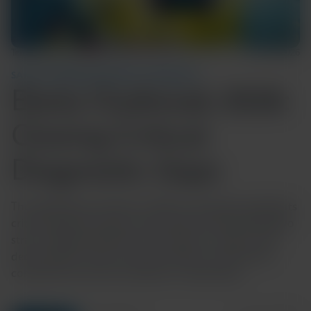
Temps de lecture : 5 min
12 juin 2026
SANTÉ COMMUNAUTAIRE ET MONDIALE
Ebola Outbreak 2026:
Closing Critical
Diagnostic Gaps
The 2026 Ebola outbreak in DRC and Uganda highlights
critical diagnostic gaps, particularly for the Bundibugyo
strain, delaying detection and response. Explore why
decentralized, strain-inclusive testing is essential for
containment and how Cepheid is responding.