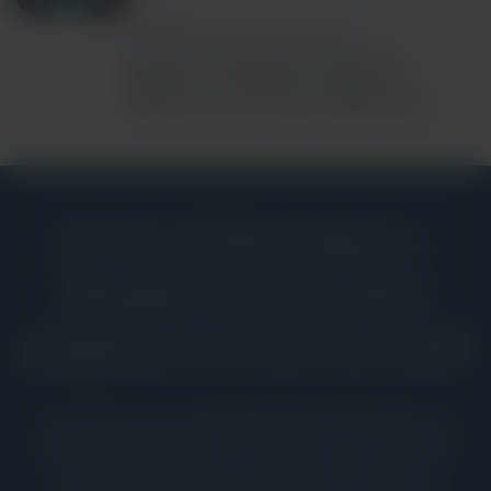
COMMUNITY AND GLOBAL HEALTH
Ebola Bundibugyo Outbreak
Updates: Cepheid’s Diagnostic
Response and Latest Information
Centre d’informations :
Perspectives pour faire
progresser les soins de santé
La ressource complète de Cepheid pour la
communauté mondiale des diagnostics in
vitro, avec des preuves cliniques, un