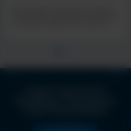
de diagnostic moléculaire
Découvrez l’approche de Cepheid en matière de
tests multiplex, en proposant des résultats rapides
et cliniquement pertinents pour de meilleurs
soins aux patients
Check Out the EU
Excellence Champions
Club Presentations